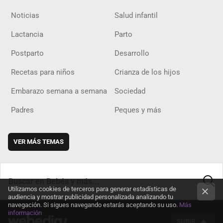
Noticias
Salud infantil
Lactancia
Parto
Postparto
Desarrollo
Recetas para niños
Crianza de los hijos
Embarazo semana a semana
Sociedad
Padres
Peques y más
VER MÁS TEMAS
Utilizamos cookies de terceros para generar estadísticas de
audiencia y mostrar publicidad personalizada analizando tu
BUSCA
navegación. Si sigues navegando estarás aceptando su uso.
Más
información
SUBIR