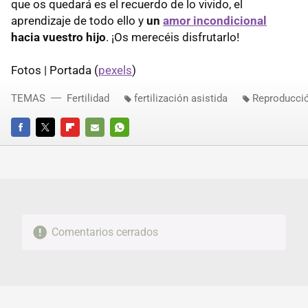
que os quedará es el recuerdo de lo vivido, el
aprendizaje de todo ello y
un
amor incondicional
hacia vuestro hijo
. ¡Os merecéis disfrutarlo!
Fotos | Portada (
pexels
)
TEMAS
Fertilidad
fertilización asistida
Reproducció
FACEBOOK
TWITTER
FLIPBOARD
E-
WHATSAPP
MAIL
Comentarios cerrados