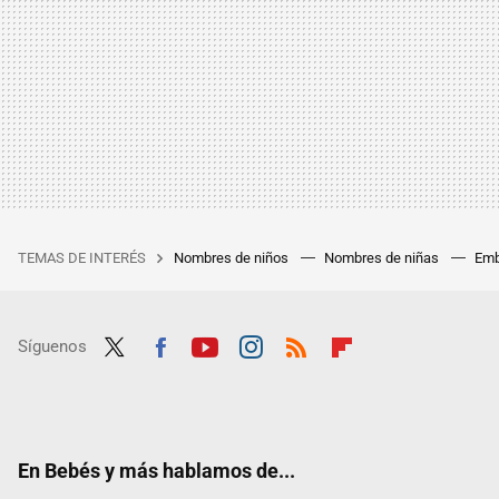
TEMAS DE INTERÉS
Nombres de niños
Nombres de niñas
Emb
Síguenos
Twit
Fac
Yout
Inst
RSS
Flip
ter
ebo
ube
agra
boar
ok
m
d
En Bebés y más hablamos de...