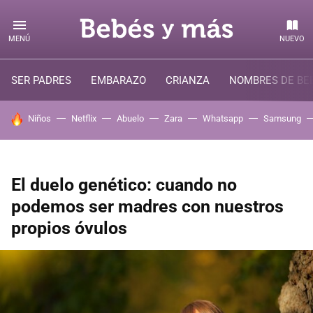
MENÚ
NUEVO
SER PADRES
EMBARAZO
CRIANZA
NOMBRES DE BE
HOY SE HABLA DE
Niños
Netflix
Abuelo
Zara
Whatsapp
Samsung
El duelo genético: cuando no
podemos ser madres con nuestros
propios óvulos