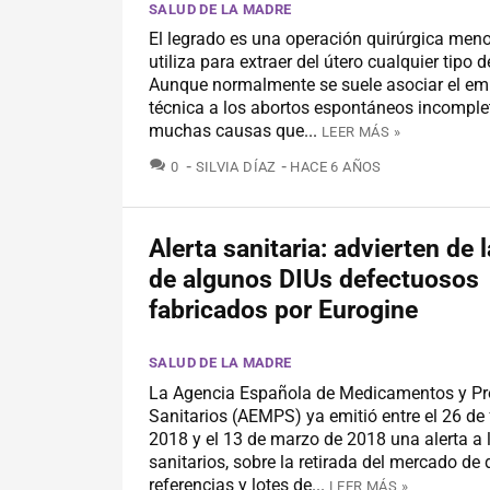
SALUD DE LA MADRE
El legrado es una operación quirúrgica meno
utiliza para extraer del útero cualquier tipo de
Aunque normalmente se suele asociar el em
técnica a los abortos espontáneos incomplet
muchas causas que...
LEER MÁS »
COMENTARIOS
0
SILVIA DÍAZ
HACE 6 AÑOS
Alerta sanitaria: advierten de l
de algunos DIUs defectuosos
fabricados por Eurogine
SALUD DE LA MADRE
La Agencia Española de Medicamentos y P
Sanitarios (AEMPS) ya emitió entre el 26 de 
2018 y el 13 de marzo de 2018 una alerta a 
sanitarios, sobre la retirada del mercado de
referencias y lotes de...
LEER MÁS »