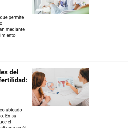
 que permite
ro
ran mediante
dimiento
es del
ertilidad:
eco ubicado
to. En su
uce el
alizado en él