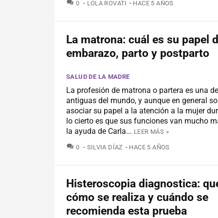
COMENTARIOS
0
LOLA ROVATI
HACE 5 AÑOS
La matrona: cuál es su papel d
embarazo, parto y postparto
SALUD DE LA MADRE
La profesión de matrona o partera es una d
antiguas del mundo, y aunque en general s
asociar su papel a la atención a la mujer dur
lo cierto es que sus funciones van mucho m
la ayuda de Carla...
LEER MÁS »
COMENTARIOS
0
SILVIA DÍAZ
HACE 5 AÑOS
Histeroscopia diagnostica: qu
cómo se realiza y cuándo se
recomienda esta prueba