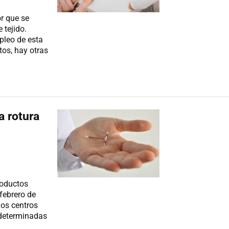
r que se
 tejido.
pleo de esta
os, hay otras
a rotura
roductos
febrero de
los centros
 determinadas