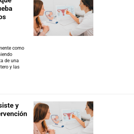
 que
ueba
os
almente como
niendo
ta de una
tero y las
siste y
ervención