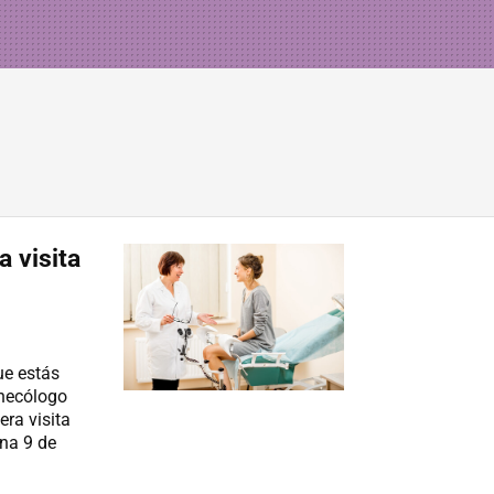
a visita
ue estás
inecólogo
era visita
ana 9 de