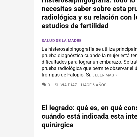
Histerosalpingografía: todo lo
necesitas saber sobre esta pr
radiológica y su relación con l
estudios de fertilidad
SALUD DE LA MADRE
La histerosalpingografía se utiliza princip
prueba diagnóstica cuando la mujer está te
dificultades para lograr un embarazo. Se tra
prueba radiológica que permite observar el ú
trompas de Falopio. Si...
LEER MÁS »
COMENTARIOS
0
SILVIA DÍAZ
HACE 6 AÑOS
El legrado: qué es, en qué con
cuándo está indicada esta int
quirúrgica