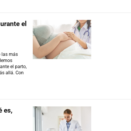
urante el
e las más
olemos
ante el parto,
ás allá. Con
é es,