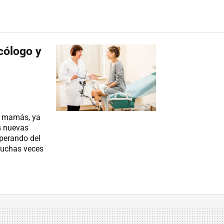
ecólogo y
s mamás, ya
s nuevas
uperando del
muchas veces