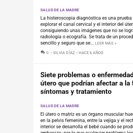
SALUD DE LA MADRE
La histeroscopia diagnóstica es una prueba
explorar el canal cervical y el interior del úte
consiguiendo unas imágenes que no se log
radiología o ecografía. Se trata de un proce
sencillo y seguro que se...
LEER MÁS »
COMENTARIOS
0
SILVIA DÍAZ
HACE 6 AÑOS
Siete problemas o enfermedad
útero que podrían afectar a la f
síntomas y tratamiento
SALUD DE LA MADRE
El útero o matriz es un órgano muscular hu
en la pelvis femenina, entre la vejiga y el rec
interior se desarrolla el bebé cuando se prod
embarazo, por lo que cualquier problema loc