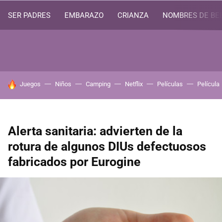
SER PADRES
EMBARAZO
CRIANZA
NOMBRES DE BE
HOY SE HABLA DE
Juegos
Niños
Camping
Netflix
Películas
Película
Alerta sanitaria: advierten de la
rotura de algunos DIUs defectuosos
fabricados por Eurogine