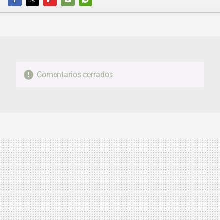
FACEBOOK
TWITTER
FLIPBOARD
E-
WHATSAPP
MAIL
Comentarios cerrados