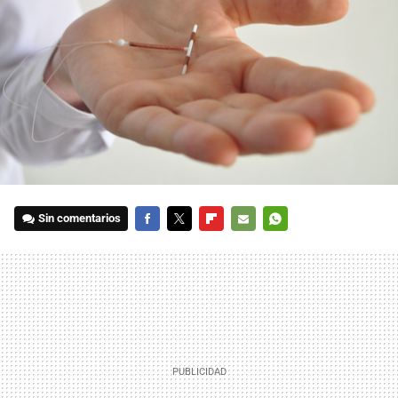
Sin comentarios
FACEBOOK
TWITTER
FLIPBOARD
E-
WHATSAPP
MAIL