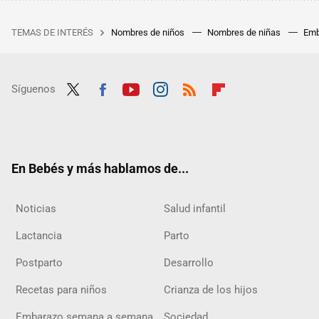
TEMAS DE INTERÉS
Nombres de niños
Nombres de niñas
Emb
Síguenos
Twit
Fac
Yout
Inst
RSS
Flip
ter
ebo
ube
agra
boar
ok
m
d
En Bebés y más hablamos de...
Noticias
Salud infantil
Lactancia
Parto
Postparto
Desarrollo
Recetas para niños
Crianza de los hijos
Embarazo semana a semana
Sociedad