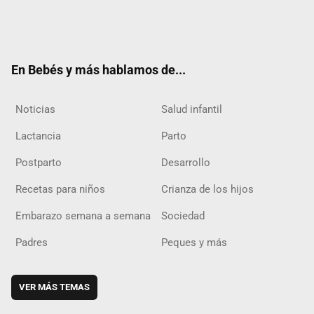
Twit
Fac
Yout
Inst
RSS
Flip
ter
ebo
ube
agra
boar
ok
m
d
En Bebés y más hablamos de...
Noticias
Salud infantil
Lactancia
Parto
Postparto
Desarrollo
Recetas para niños
Crianza de los hijos
Embarazo semana a semana
Sociedad
Padres
Peques y más
VER MÁS TEMAS