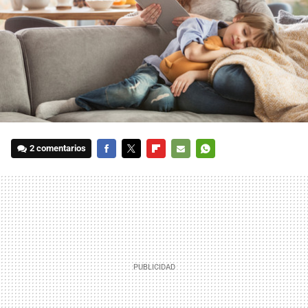
2 comentarios
FACEBOOK
TWITTER
FLIPBOARD
E-
WHATSAPP
MAIL