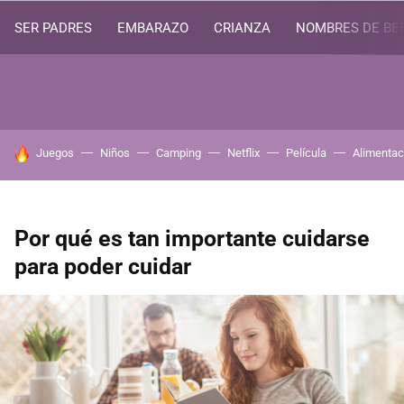
SER PADRES
EMBARAZO
CRIANZA
NOMBRES DE BE
HOY SE HABLA DE
Juegos
Niños
Camping
Netflix
Película
Alimentac
Por qué es tan importante cuidarse
para poder cuidar