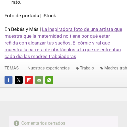
rato.
Foto de portada | iStock
En Bebés y Más |
La inspiradora foto de una artista que
muestra que la maternidad no tiene por qué estar
reñida con alcanzar tus sueños
,
El cómic viral que
muestra la carrera de obstáculos a la que se enfrentan
cada día las madres trabajadoras
TEMAS
Nuestras experiencias
Trabajo
Madres trab
FACEBOOK
TWITTER
FLIPBOARD
E-
WHATSAPP
MAIL
Comentarios cerrados