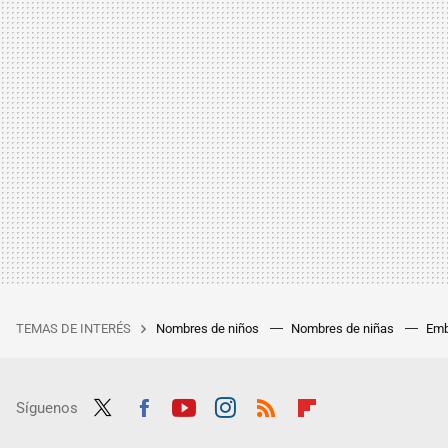
TEMAS DE INTERÉS
Nombres de niños
Nombres de niñas
Emb
Síguenos
Twit
Fac
Yout
Inst
RSS
Flip