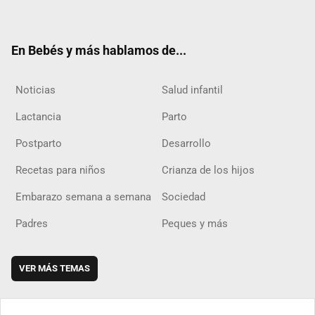
ter
ebo
ube
agra
boar
ok
m
d
En Bebés y más hablamos de...
Noticias
Salud infantil
Lactancia
Parto
Postparto
Desarrollo
Recetas para niños
Crianza de los hijos
Embarazo semana a semana
Sociedad
Padres
Peques y más
VER MÁS TEMAS