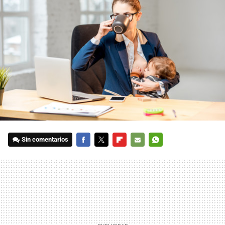
Sin comentarios
FACEBOOK
TWITTER
FLIPBOARD
E-
WHATSAPP
MAIL