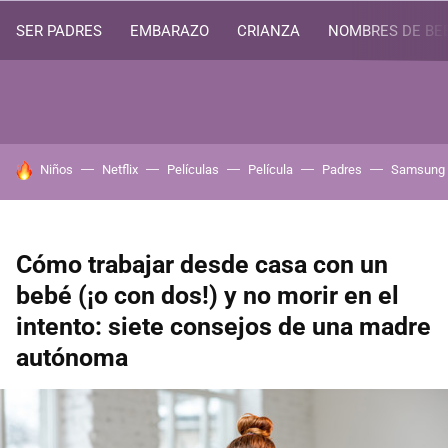
SER PADRES
EMBARAZO
CRIANZA
NOMBRES DE BE
HOY SE HABLA DE
Niños
Netflix
Películas
Película
Padres
Samsung
Cómo trabajar desde casa con un
bebé (¡o con dos!) y no morir en el
intento: siete consejos de una madre
autónoma