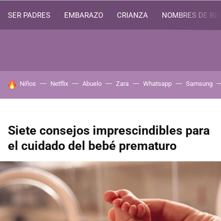
SER PADRES
EMBARAZO
CRIANZA
NOMBRES DE BE
HOY SE HABLA DE
Niños
Netflix
Abuelo
Zara
Whatsapp
Samsung
Siete consejos imprescindibles para
el cuidado del bebé prematuro