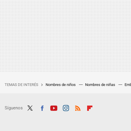
TEMAS DE INTERÉS
Nombres de niños
Nombres de niñas
Emb
Síguenos
Twit
Fac
Yout
Inst
RSS
Flip
ter
ebo
ube
agra
boar