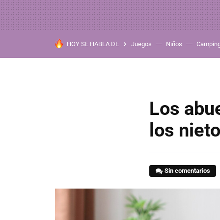
HOY SE HABLA DE
Juegos
Niños
Campin
Los abue
los niet
Sin comentarios