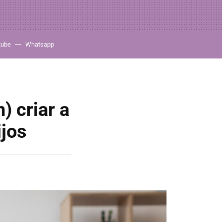
tube
Whatsapp
) criar a
ijos