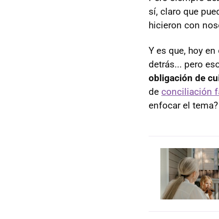
sí, claro que pu
hicieron con noso
Y es que, hoy en
detrás... pero e
obligación de cu
de
conciliación f
enfocar el tema?