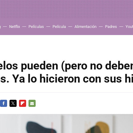
g
Netflix
Películas
Película
Alimentación
Padres
You
los pueden (pero no deben
os. Ya lo hicieron con sus h
FACEBOOK
TWITTER
FLIPBOARD
E-
MAIL