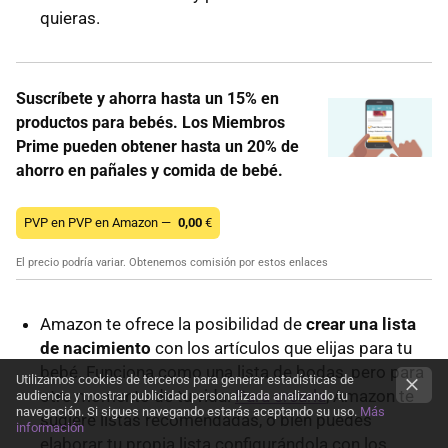
quieras.
Suscríbete y ahorra hasta un 15% en
productos para bebés. Los Miembros
Prime pueden obtener hasta un 20% de
ahorro en pañales y comida de bebé.
PVP en PVP en Amazon —
0,00
€
El precio podría variar. Obtenemos comisión por estos enlaces
Amazon te ofrece la posibilidad de
crear una lista
de nacimiento
con los artículos que elijas para tu
bebé. Funciona como una lista de bodas, pero para
Utilizamos cookies de terceros para generar estadísticas de
otro momento de tu vida.
Para crearla
, Amazon te
audiencia y mostrar publicidad personalizada analizando tu
navegación. Si sigues navegando estarás aceptando su uso.
Más
sugiere listas recomendadas, o bien puedes
información
elaborar tu propia lista configurándola con los