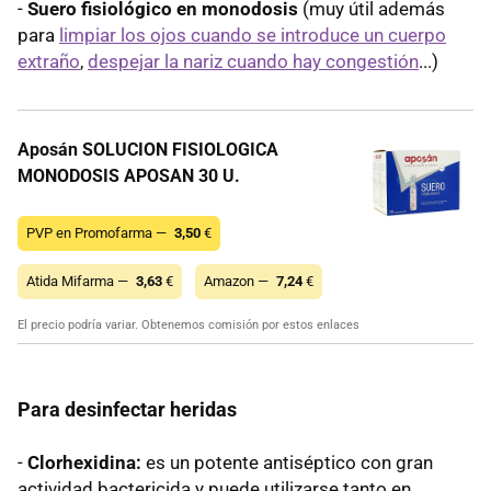
-
Suero fisiológico en monodosis
(muy útil además
para
limpiar los ojos cuando se introduce un cuerpo
extraño
,
despejar la nariz cuando hay congestión
...)
Aposán SOLUCION FISIOLOGICA
MONODOSIS APOSAN 30 U.
PVP en Promofarma —
3,50
€
Atida Mifarma —
3,63
€
Amazon —
7,24
€
El precio podría variar. Obtenemos comisión por estos enlaces
Para desinfectar heridas
-
Clorhexidina:
es un potente antiséptico con gran
actividad bactericida y puede utilizarse tanto en