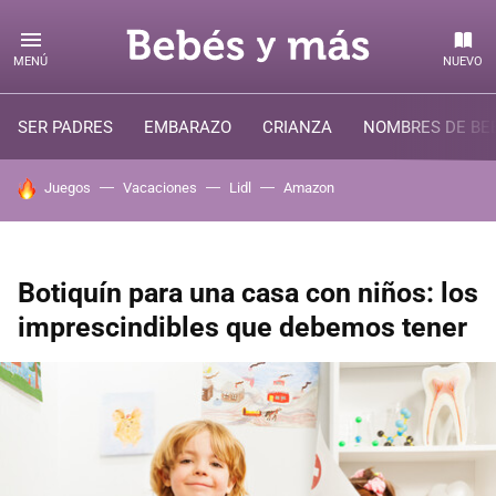
MENÚ
NUEVO
SER PADRES
EMBARAZO
CRIANZA
NOMBRES DE BE
HOY SE HABLA DE
Juegos
Vacaciones
Lidl
Amazon
Botiquín para una casa con niños: los
imprescindibles que debemos tener