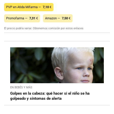
PVP en Atida Mifarma —
7,10
€
Promofarma —
7,31
€
Amazon —
7,50
€
El precio podría variar. Obtenemos comisión por estos enlaces
EN BEBÉS Y MÁS
Golpes en la cabeza: qué hacer si el niño se ha
golpeado y síntomas de alerta