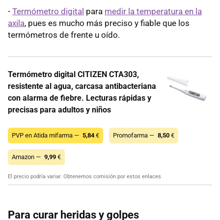
-
Termómetro digital
para
medir la temperatura en la
axila
, pues es mucho más preciso y fiable que los
termómetros de frente u oído.
Termómetro digital CITIZEN CTA303,
resistente al agua, carcasa antibacteriana
con alarma de fiebre. Lecturas rápidas y
precisas para adultos y niños
PVP en Atida mifarma —
5,84
€
Promofarma —
8,50
€
Amazon —
9,99
€
El precio podría variar. Obtenemos comisión por estos enlaces
Para curar heridas y golpes