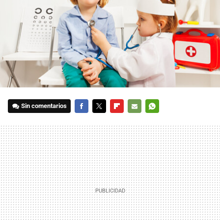
Sin comentarios
FACEBOOK
TWITTER
FLIPBOARD
E-
WHATSAPP
MAIL