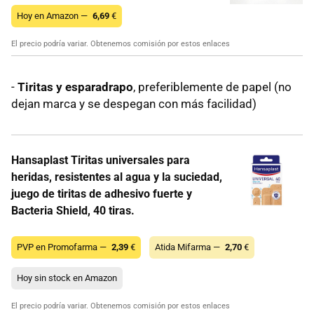
Hoy en Amazon —
6,69
€
El precio podría variar. Obtenemos comisión por estos enlaces
-
Tiritas y esparadrapo
, preferiblemente de papel (no
dejan marca y se despegan con más facilidad)
Hansaplast Tiritas universales para
heridas, resistentes al agua y la suciedad,
juego de tiritas de adhesivo fuerte y
Bacteria Shield, 40 tiras.
PVP en Promofarma —
2,39
€
Atida Mifarma —
2,70
€
Hoy sin stock en Amazon
El precio podría variar. Obtenemos comisión por estos enlaces