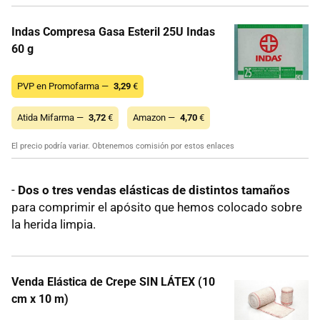
Indas Compresa Gasa Esteril 25U Indas
60 g
PVP en Promofarma —
3,29
€
Atida Mifarma —
3,72
€
Amazon —
4,70
€
El precio podría variar. Obtenemos comisión por estos enlaces
-
Dos o tres vendas elásticas de distintos tamaños
para comprimir el apósito que hemos colocado sobre
la herida limpia.
Venda Elástica de Crepe SIN LÁTEX (10
cm x 10 m)