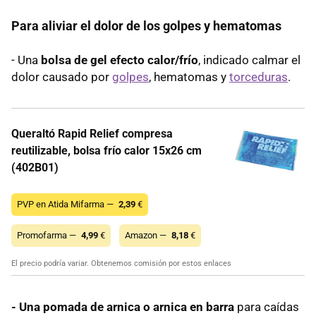
Para aliviar el dolor de los golpes y hematomas
- Una
bolsa de gel efecto calor/frío
, indicado calmar el
dolor causado por
golpes
, hematomas y
torceduras
.
Queraltó Rapid Relief compresa
reutilizable, bolsa frío calor 15x26 cm
(402B01)
PVP en Atida Mifarma —
2,39
€
Promofarma —
4,99
€
Amazon —
8,18
€
El precio podría variar. Obtenemos comisión por estos enlaces
- Una pomada de arnica o arnica en barra
para caídas