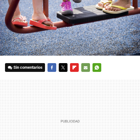
Sin comentarios
FACEBOOK
TWITTER
FLIPBOARD
E-
WHATSAPP
MAIL