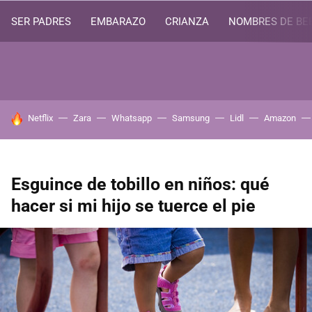
SER PADRES
EMBARAZO
CRIANZA
NOMBRES DE BE
HOY SE HABLA DE
Netflix
Zara
Whatsapp
Samsung
Lidl
Amazon
Esguince de tobillo en niños: qué
hacer si mi hijo se tuerce el pie