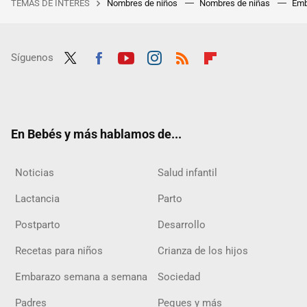
TEMAS DE INTERÉS
Nombres de niños
Nombres de niñas
Emb
Síguenos
Twit
Fac
Yout
Inst
RSS
Flip
ter
ebo
ube
agra
boar
ok
m
d
En Bebés y más hablamos de...
Noticias
Salud infantil
Lactancia
Parto
Postparto
Desarrollo
Recetas para niños
Crianza de los hijos
Embarazo semana a semana
Sociedad
Padres
Peques y más