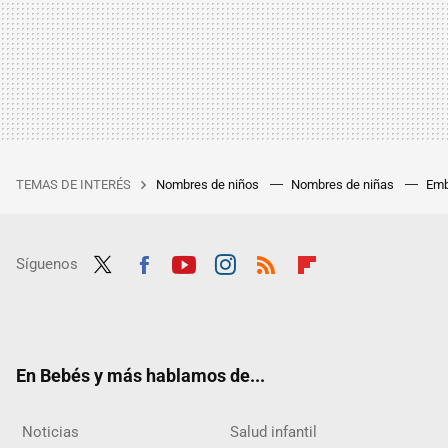
TEMAS DE INTERÉS
Nombres de niños
Nombres de niñas
Emb
Síguenos
Twit
Fac
Yout
Inst
RSS
Flip
ter
ebo
ube
agra
boar
ok
m
d
En Bebés y más hablamos de...
Noticias
Salud infantil