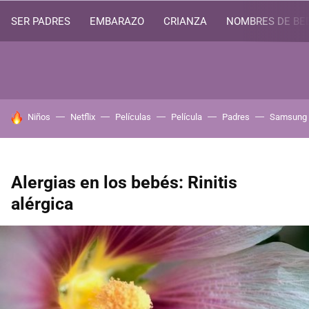
SER PADRES
EMBARAZO
CRIANZA
NOMBRES DE BE
HOY SE HABLA DE
Niños
Netflix
Películas
Película
Padres
Samsung
Alergias en los bebés: Rinitis
alérgica