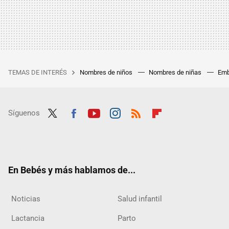
TEMAS DE INTERÉS
Nombres de niños
Nombres de niñas
Emb
Síguenos
Twit
Fac
Yout
Inst
RSS
Flip
ter
ebo
ube
agra
boar
ok
m
d
En Bebés y más hablamos de...
Noticias
Salud infantil
Lactancia
Parto