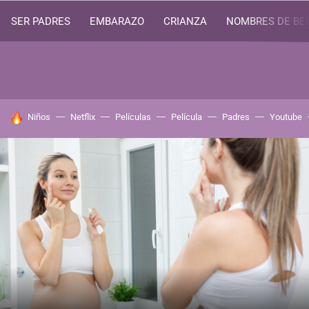
SER PADRES
EMBARAZO
CRIANZA
NOMBRES DE BE
HOY SE HABLA DE
Niños
Netflix
Películas
Película
Padres
Youtube