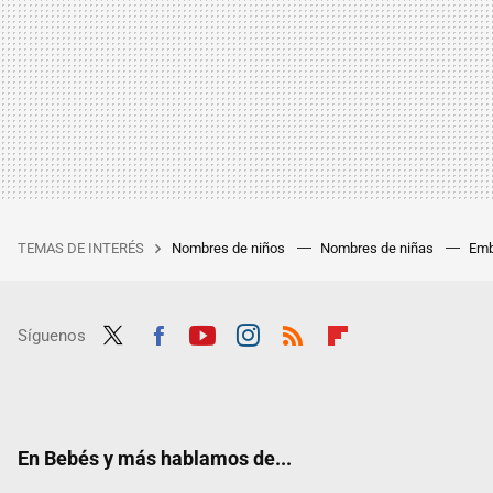
TEMAS DE INTERÉS
Nombres de niños
Nombres de niñas
Emb
Síguenos
Twit
Fac
Yout
Inst
RSS
Flip
ter
ebo
ube
agra
boar
ok
m
d
En Bebés y más hablamos de...