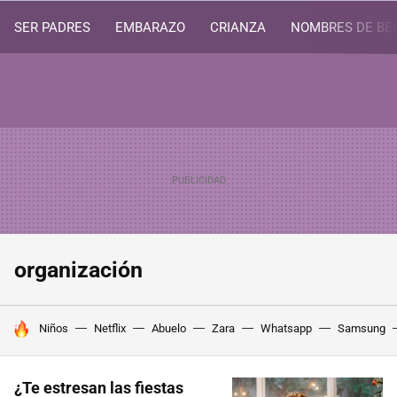
SER PADRES
EMBARAZO
CRIANZA
NOMBRES DE BE
organización
HOY SE HABLA DE
Niños
Netflix
Abuelo
Zara
Whatsapp
Samsung
¿Te estresan las fiestas