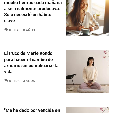
mucho tiempo cada mañana
a ser realmente productiva.
Solo necesité un hábito
clave
COMENTARIOS
0
HACE 3 AÑOS
El truco de Marie Kondo
para hacer el cambio de
armario sin complicarse la
vida
COMENTARIOS
0
HACE 3 AÑOS
"Me he dado por vencida en