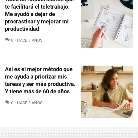
te facilitará el teletrabajo.
Me ayudó a dejar de
procrastinar y mejorar mi
productividad
COMENTARIOS
0
HACE 3 AÑOS
Así es el mejor método que
me ayuda a priorizar mis
tareas y ser más productiva.
Y tiene más de 60 de años
COMENTARIOS
0
HACE 3 AÑOS