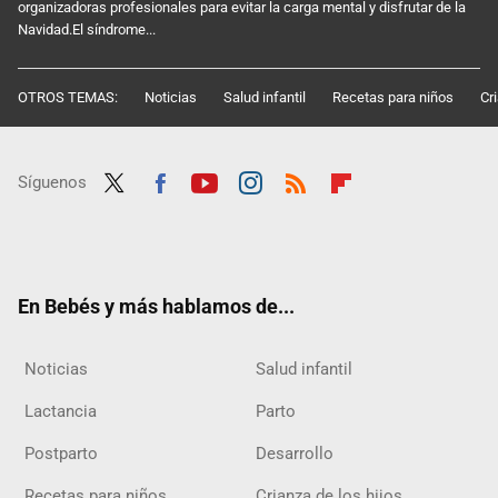
organizadoras profesionales para evitar la carga mental y disfrutar de la
Navidad.El síndrome...
OTROS TEMAS:
Noticias
Salud infantil
Recetas para niños
Cr
Síguenos
Twit
Fac
Yout
Inst
RSS
Flip
ter
ebo
ube
agra
boar
ok
m
d
En Bebés y más hablamos de...
Noticias
Salud infantil
Lactancia
Parto
Postparto
Desarrollo
Recetas para niños
Crianza de los hijos