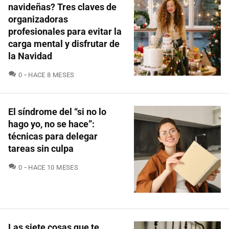
navideñas? Tres claves de
organizadoras
profesionales para evitar la
carga mental y disfrutar de
la Navidad
COMENTARIOS
0
HACE 8 MESES
El síndrome del “si no lo
hago yo, no se hace”:
técnicas para delegar
tareas sin culpa
COMENTARIOS
0
HACE 10 MESES
Las siete cosas que te