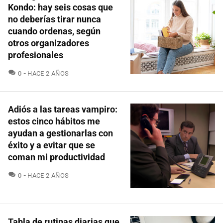
Kondo: hay seis cosas que
no deberías tirar nunca
cuando ordenas, según
otros organizadores
profesionales
COMENTARIOS
0
HACE 2 AÑOS
Adiós a las tareas vampiro:
estos cinco hábitos me
ayudan a gestionarlas con
éxito y a evitar que se
coman mi productividad
COMENTARIOS
0
HACE 2 AÑOS
Tabla de rutinas diarias que