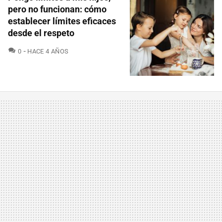
pero no funcionan: cómo
establecer límites eficaces
desde el respeto
COMENTARIOS
0
HACE 4 AÑOS