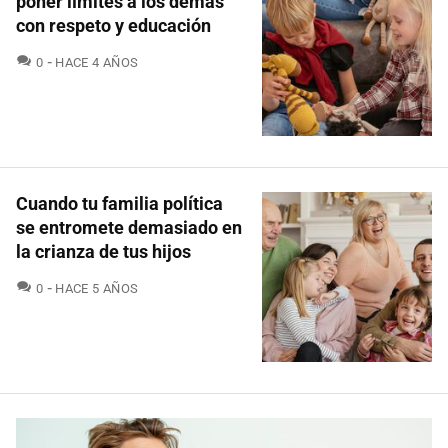
poner límites a los demás
con respeto y educación
COMENTARIOS
0
HACE 4 AÑOS
Cuando tu familia política
se entromete demasiado en
la crianza de tus hijos
COMENTARIOS
0
HACE 5 AÑOS