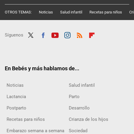
OTROS TEMAS:
Noticias
Salud infantil
Recetas para niños
Cr
Síguenos
Twit
Fac
Yout
Inst
RSS
Flip
ter
ebo
ube
agra
boar
ok
m
d
En Bebés y más hablamos de...
Noticias
Salud infantil
Lactancia
Parto
Postparto
Desarrollo
Recetas para niños
Crianza de los hijos
Embarazo semana a semana
Sociedad