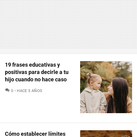
19 frases educativas y
positivas para decirle a tu
hijo cuando no hace caso
COMENTARIOS
0
HACE 3 AÑOS
Cómo establecer límites