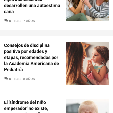
desarrollen una autoestima
sana
COMENTARIOS
0
HACE 7 AÑOS
Consejos de disciplina
positiva por edades y
etapas, recomendados por
la Academia Americana de
Pediatría
COMENTARIOS
0
HACE 8 AÑOS
El 'síndrome del niño
emperador' no existe,