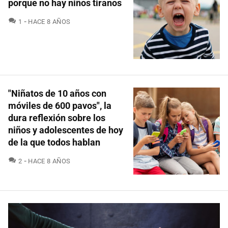
porque no hay niños tiranos
COMENTARIOS
1
HACE 8 AÑOS
"Niñatos de 10 años con
móviles de 600 pavos", la
dura reflexión sobre los
niños y adolescentes de hoy
de la que todos hablan
COMENTARIOS
2
HACE 8 AÑOS