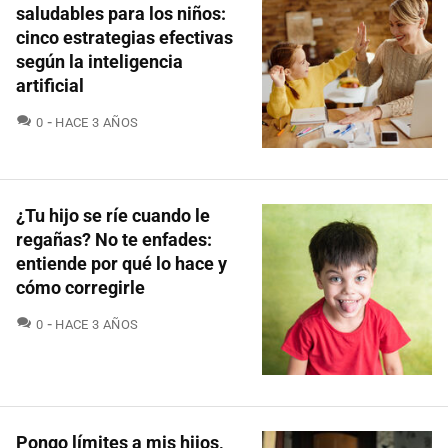
saludables para los niños:
cinco estrategias efectivas
según la inteligencia
artificial
COMENTARIOS
0
HACE 3 AÑOS
¿Tu hijo se ríe cuando le
regañas? No te enfades:
entiende por qué lo hace y
cómo corregirle
COMENTARIOS
0
HACE 3 AÑOS
Pongo límites a mis hijos,