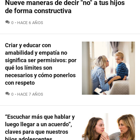
Nueve maneras de decir "no" a tus hijos
de forma constructiva
COMENTARIOS
0
HACE 6 AÑOS
Criar y educar con
amabilidad y empatía no
significa ser permisivos: por
qué los límites son
necesarios y cómo ponerlos
con respeto
COMENTARIOS
0
HACE 7 AÑOS
“Escuchar más que hablar y
luego llegar a un acuerdo”,
claves para que nuestros
hijos adolescentes