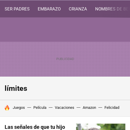
SER PADRES
EMBARAZO
CRIANZA
NOMBRES DE BE
límites
HOY SE HABLA DE
Juegos
Película
Vacaciones
Amazon
Felicidad
Las señales de que tu hijo