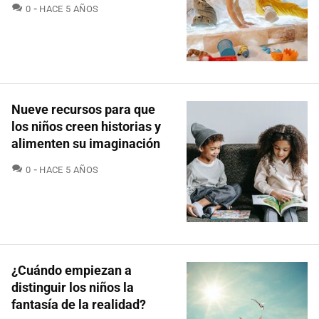
COMENTARIOS
0
HACE 5 AÑOS
Nueve recursos para que
los niños creen historias y
alimenten su imaginación
COMENTARIOS
0
HACE 5 AÑOS
¿Cuándo empiezan a
distinguir los niños la
fantasía de la realidad?