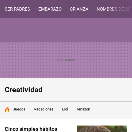
SER PADRES
EMBARAZO
CRIANZA
NOMBRES DE BE
Creatividad
HOY SE HABLA DE
Juegos
Vacaciones
Lidl
Amazon
Cinco simples hábitos