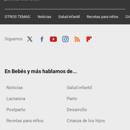
OTROS TEMAS:
Noticias
Salud infantil
Recetas para niños
Cr
Síguenos
Twit
Fac
Yout
Inst
RSS
Flip
ter
ebo
ube
agra
boar
ok
m
d
En Bebés y más hablamos de...
Noticias
Salud infantil
Lactancia
Parto
Postparto
Desarrollo
Recetas para niños
Crianza de los hijos