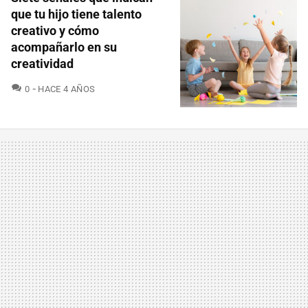
que tu hijo tiene talento
creativo y cómo
acompañarlo en su
creatividad
COMENTARIOS
0
HACE 4 AÑOS