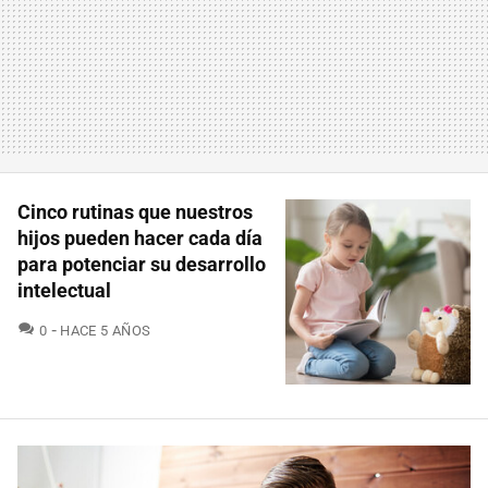
Cinco rutinas que nuestros
hijos pueden hacer cada día
para potenciar su desarrollo
intelectual
COMENTARIOS
0
HACE 5 AÑOS