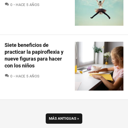
COMENTARIOS
0
HACE 5 AÑOS
Siete beneficios de
practicar la papiroflexia y
nueve figuras para hacer
con los niños
COMENTARIOS
0
HACE 5 AÑOS
MÁS ANTIGUAS
»