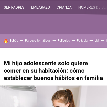
SER PADRES
EMBARAZO
CRIANZA
NOMBRES DE BE
HOY SE HABLA DE
Bebés
Parques temáticos
Películas
Película
Lidl
Mi hijo adolescente solo quiere
comer en su habitación: cómo
establecer buenos hábitos en familia