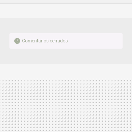
FACEBOOK
TWITTER
FLIPBOARD
E-
WHATSAPP
MAIL
Comentarios cerrados