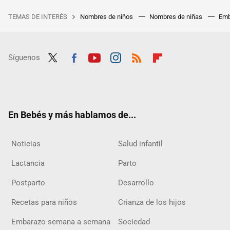
TEMAS DE INTERÉS
Nombres de niños
Nombres de niñas
Emb
Síguenos
Twit
Fac
Yout
Inst
RSS
Flip
ter
ebo
ube
agra
boar
ok
m
d
En Bebés y más hablamos de...
Noticias
Salud infantil
Lactancia
Parto
Postparto
Desarrollo
Recetas para niños
Crianza de los hijos
Embarazo semana a semana
Sociedad