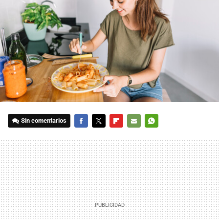
Sin comentarios
FACEBOOK
TWITTER
FLIPBOARD
E-
WHATSAPP
MAIL