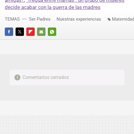
amigas?
,
"Tregua entre mamás": un grupo de mujeres
decide acabar con la guerra de las madres
TEMAS
Ser Padres
Nuestras experiencias
Maternida
FACEBOOK
TWITTER
FLIPBOARD
E-
WHATSAPP
MAIL
Comentarios cerrados