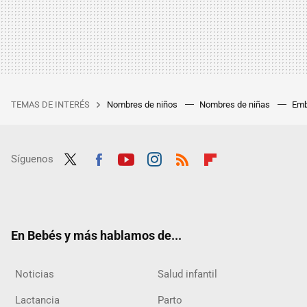
TEMAS DE INTERÉS
Nombres de niños
Nombres de niñas
Emb
Síguenos
Twit
Fac
Yout
Inst
RSS
Flip
ter
ebo
ube
agra
boar
ok
m
d
En Bebés y más hablamos de...
Noticias
Salud infantil
Lactancia
Parto