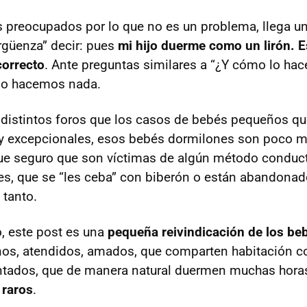
s preocupados por lo que no es un problema, llega 
ergüenza” decir: pues
mi hijo duerme como un lirón. 
correcto
. Ante preguntas similares a “¿Y cómo lo ha
No hacemos nada.
 distintos foros que los casos de bebés pequeños q
y excepcionales, esos bebés dormilones son poco 
que seguro que son víctimas de algún método conducti
res, que se “les ceba” con biberón o están abandonad
tanto.
o, este post es una
pequeña reivindicación de los be
nos, atendidos, amados, que comparten habitación c
ados, que de manera natural duermen muchas horas
 raros
.