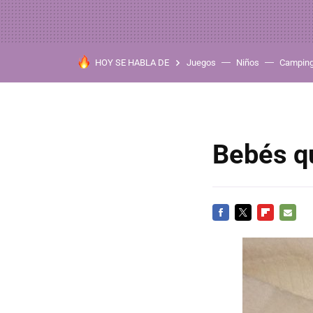
HOY SE HABLA DE
Juegos
Niños
Campin
Bebés q
FACEBOOK
TWITTER
FLIPBOARD
E-
MAIL