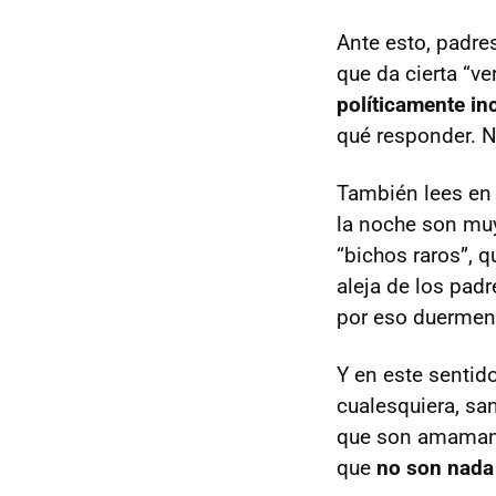
Ante esto, padre
que da cierta “v
políticamente in
qué responder. 
También lees en
la noche son mu
“bichos raros”, 
aleja de los pad
por eso duermen 
Y en este sentid
cualesquiera, sa
que son amamant
que
no son nada