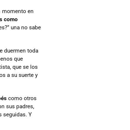
un momento en
Es como
ces?” una no sabe
ue duermen toda
menos que
sta, que se los
os a su suerte y
bés
como otros
on sus padres,
 seguidas. Y