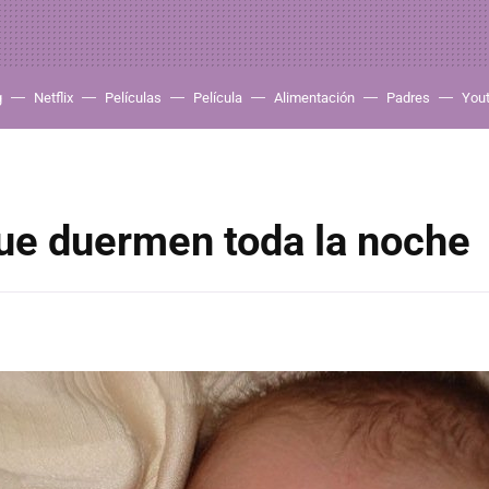
g
Netflix
Películas
Película
Alimentación
Padres
You
ue duermen toda la noche