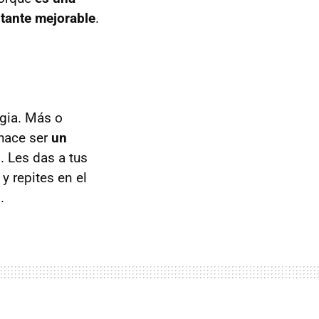
stante mejorable
.
egia. Más o
 hace ser
un
s
. Les das a tus
y repites en el
.