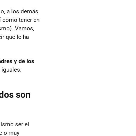
go, a los demás
í como tener en
ismo). Vamos,
ir que le ha
adres y de los
 iguales.
odos son
mismo ser el
te o muy