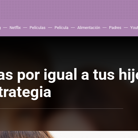
g
Netflix
Películas
Película
Alimentación
Padres
You
s por igual a tus hi
trategia