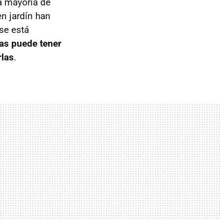
a mayoría de
n jardín han
 se está
as puede tener
rlas
.