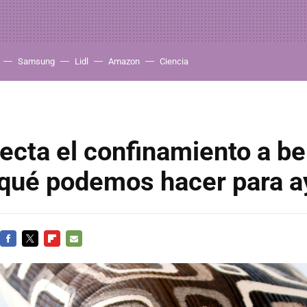
Samsung
Lidl
Amazon
Ciencia
cta el confinamiento a be
 qué podemos hacer para a
FACEBOOK
TWITTER
FLIPBOARD
E-
MAIL