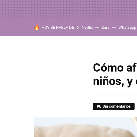
HOY SE HABLA DE
Netflix
Zara
Whatsapp
Cómo afe
niños, y
Sin comentarios