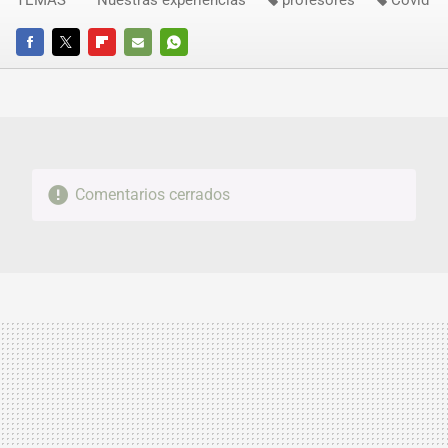
FACEBOOK
TWITTER
FLIPBOARD
E-
WHATSAPP
MAIL
Comentarios cerrados