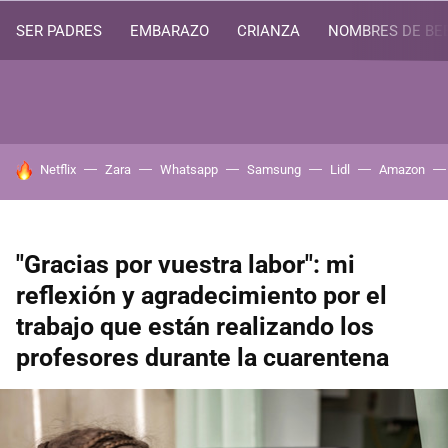
SER PADRES
EMBARAZO
CRIANZA
NOMBRES DE BE
HOY SE HABLA DE
Netflix
Zara
Whatsapp
Samsung
Lidl
Amazon
"Gracias por vuestra labor": mi
reflexión y agradecimiento por el
trabajo que están realizando los
profesores durante la cuarentena