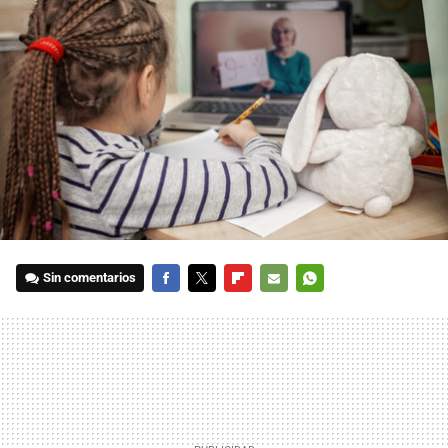
Sin comentarios
FACEBOOK
TWITTER
FLIPBOARD
E-
WHATSAPP
MAIL