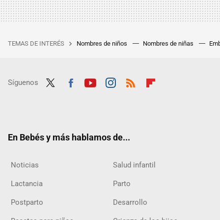
TEMAS DE INTERÉS
Nombres de niños
Nombres de niñas
Emb
Síguenos
Twit
Fac
Yout
Inst
RSS
Flip
ter
ebo
ube
agra
boar
ok
m
d
En Bebés y más hablamos de...
Noticias
Salud infantil
Lactancia
Parto
Postparto
Desarrollo