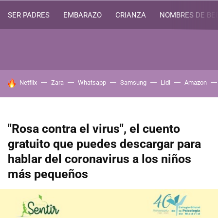
SER PADRES
EMBARAZO
CRIANZA
NOMBRES DE BE
HOY SE HABLA DE
Netflix
Zara
Whatsapp
Samsung
Lidl
Amazon
"Rosa contra el virus", el cuento
gratuito que puedes descargar para
hablar del coronavirus a los niños
más pequeños