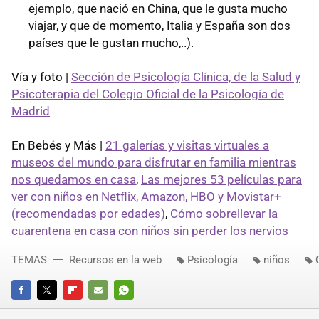
ejemplo, que nació en China, que le gusta mucho
viajar, y que de momento, Italia y España son dos
países que le gustan mucho,..).
Vía y foto |
Sección de Psicología Clínica, de la Salud y
Psicoterapia del Colegio Oficial de la Psicología de
Madrid
En Bebés y Más |
21 galerías y visitas virtuales a
museos del mundo para disfrutar en familia mientras
nos quedamos en casa
,
Las mejores 53 películas para
ver con niños en Netflix, Amazon, HBO y Movistar+
(recomendadas por edades)
,
Cómo sobrellevar la
cuarentena en casa con niños sin perder los nervios
TEMAS
Recursos en la web
Psicología
niños
FACEBOOK
TWITTER
FLIPBOARD
E-
WHATSAPP