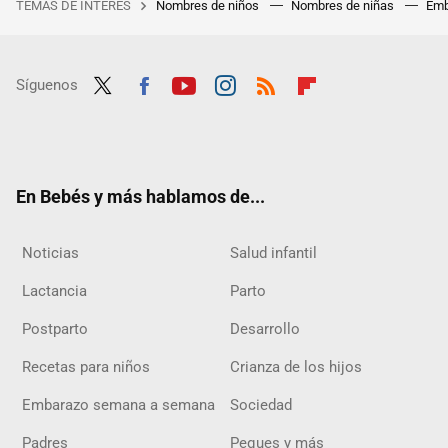
TEMAS DE INTERÉS
Nombres de niños
Nombres de niñas
Emb
Síguenos
Twit
Fac
Yout
Inst
RSS
Flip
ter
ebo
ube
agra
boar
ok
m
d
En Bebés y más hablamos de...
Noticias
Salud infantil
Lactancia
Parto
Postparto
Desarrollo
Recetas para niños
Crianza de los hijos
Embarazo semana a semana
Sociedad
Padres
Peques y más