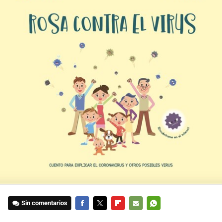
Sin comentarios
FACEBOOK
TWITTER
FLIPBOARD
E-
WHATSAPP