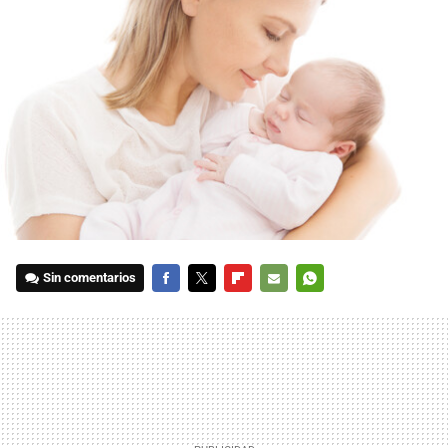
Sin comentarios
FACEBOOK
TWITTER
FLIPBOARD
E-
WHATSAPP
MAIL