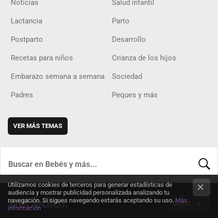
Noticias
Salud infantil
Lactancia
Parto
Postparto
Desarrollo
Recetas para niños
Crianza de los hijos
Embarazo semana a semana
Sociedad
Padres
Peques y más
VER MÁS TEMAS
BUSCA
Utilizamos cookies de terceros para generar estadísticas de
audiencia y mostrar publicidad personalizada analizando tu
navegación. Si sigues navegando estarás aceptando su uso.
Más
SUBIR
información