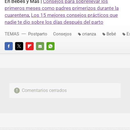
En Bebés y Más |
Consejos para sobrellevar los
primeros meses como padres primerizos durante la
cuarentena
,
Los 15 mejores consejos prácticos que
nadie te dio sobre los días después del parto
TEMAS
Postparto
Consejos
crianza
Bebé
E
FACEBOOK
TWITTER
FLIPBOARD
E-
WHATSAPP
MAIL
Comentarios cerrados