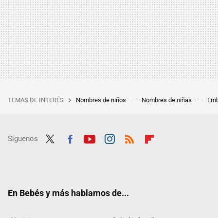
TEMAS DE INTERÉS
Nombres de niños
Nombres de niñas
Emb
Síguenos
Twit
Fac
Yout
Inst
RSS
Flip
ter
ebo
ube
agra
boar
ok
m
d
En Bebés y más hablamos de...