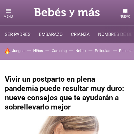
MENÚ
NUEVO
SER PADRES
EMBARAZO
CRIANZA
NOMBRES DE BE
HOY SE HABLA DE
Juegos
Niños
Camping
Netflix
Películas
Película
Vivir un postparto en plena
pandemia puede resultar muy duro:
nueve consejos que te ayudarán a
sobrellevarlo mejor