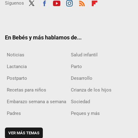
Síguenos
Twit
Fac
Yout
Inst
RSS
Flip
ter
ebo
ube
agra
boar
ok
m
d
En Bebés y más hablamos de...
Noticias
Salud infantil
Lactancia
Parto
Postparto
Desarrollo
Recetas para niños
Crianza de los hijos
Embarazo semana a semana
Sociedad
Padres
Peques y más
VER MÁS TEMAS