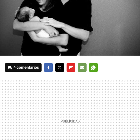
4 comentarios
FACEBOOK
TWITTER
FLIPBOARD
E-
WHATSAPP
MAIL