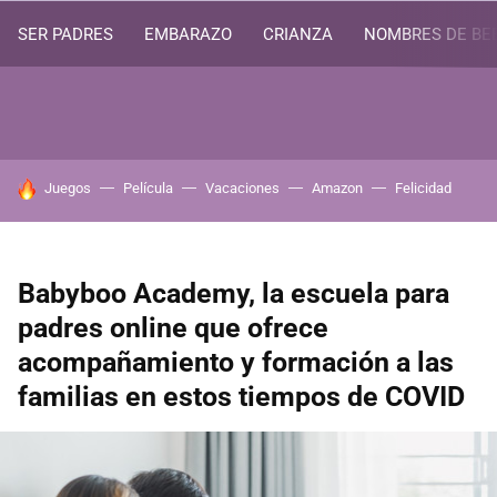
SER PADRES
EMBARAZO
CRIANZA
NOMBRES DE BE
HOY SE HABLA DE
Juegos
Película
Vacaciones
Amazon
Felicidad
Babyboo Academy, la escuela para
padres online que ofrece
acompañamiento y formación a las
familias en estos tiempos de COVID