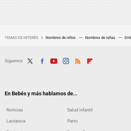
TEMAS DE INTERÉS
Nombres de niños
Nombres de niñas
Emb
Síguenos
Twit
Fac
Yout
Inst
RSS
Flip
ter
ebo
ube
agra
boar
ok
m
d
En Bebés y más hablamos de...
Noticias
Salud infantil
Lactancia
Parto