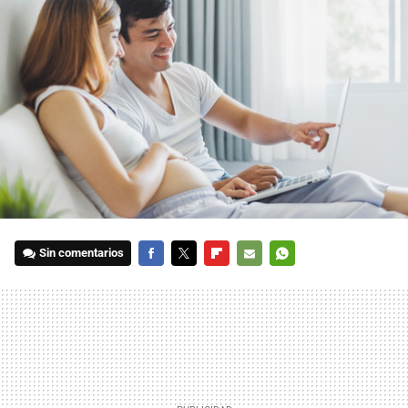
Sin comentarios
FACEBOOK
TWITTER
FLIPBOARD
E-
WHATSAPP
MAIL