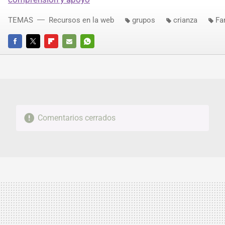
TEMAS
Recursos en la web
grupos
crianza
Fa
FACEBOOK
TWITTER
FLIPBOARD
E-
WHATSAPP
MAIL
Comentarios cerrados