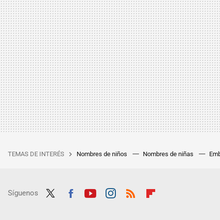
TEMAS DE INTERÉS
Nombres de niños
Nombres de niñas
Emb
Síguenos
Twit
Fac
Yout
Inst
RSS
Flip