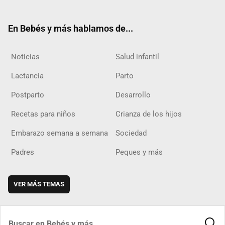
ter
ebo
ube
agra
boar
ok
m
d
En Bebés y más hablamos de...
Noticias
Salud infantil
Lactancia
Parto
Postparto
Desarrollo
Recetas para niños
Crianza de los hijos
Embarazo semana a semana
Sociedad
Padres
Peques y más
VER MÁS TEMAS