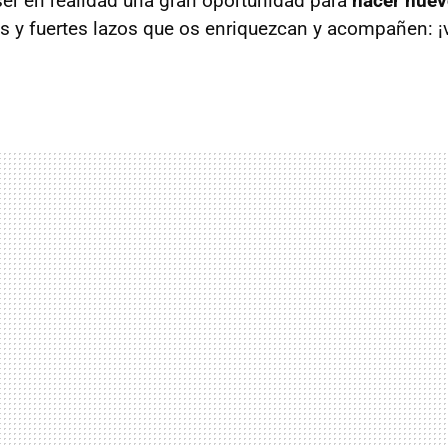
ser en realidad una gran oportunidad para
hacer nue
s y fuertes lazos que os enriquezcan y acompañen: ¡