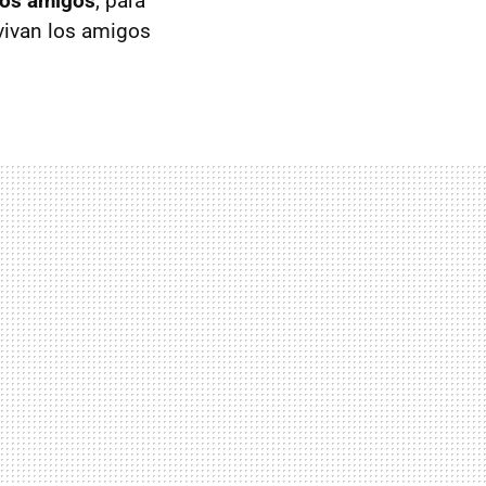
vos amigos
, para
vivan los amigos