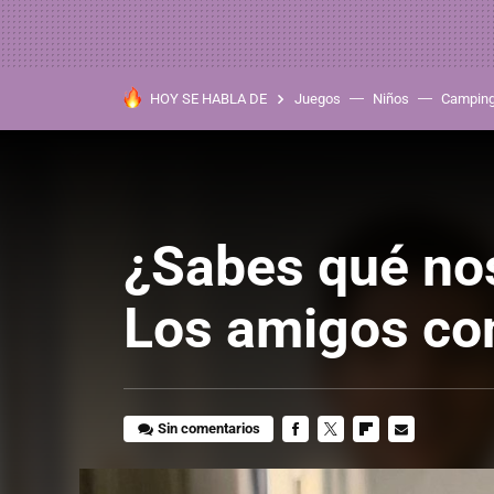
HOY SE HABLA DE
Juegos
Niños
Campin
¿Sabes qué nos
Los amigos con
Sin comentarios
FACEBOOK
TWITTER
FLIPBOARD
E-
MAIL