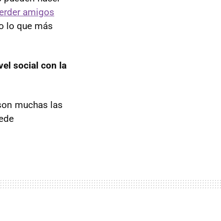
erder amigos
o lo que más
el social con la
 son muchas las
uede