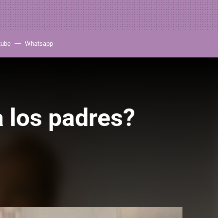
tube
Whatsapp
 los padres?