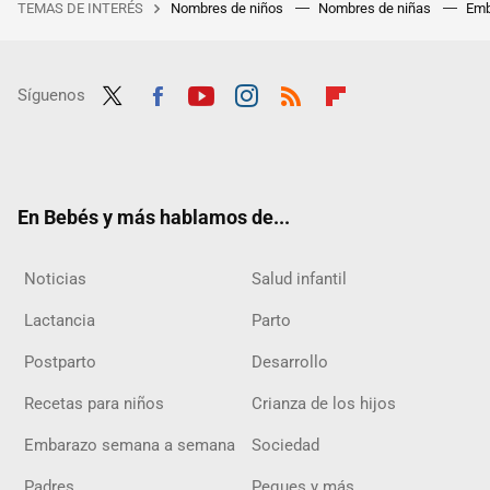
TEMAS DE INTERÉS
Nombres de niños
Nombres de niñas
Emb
Síguenos
Twit
Fac
Yout
Inst
RSS
Flip
ter
ebo
ube
agra
boar
ok
m
d
En Bebés y más hablamos de...
Noticias
Salud infantil
Lactancia
Parto
Postparto
Desarrollo
Recetas para niños
Crianza de los hijos
Embarazo semana a semana
Sociedad
Padres
Peques y más