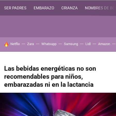
SER PADRES
EMBARAZO
CRIANZA
NOMBRES DE BE
HOY SE HABLA DE
Netflix
Zara
Whatsapp
Samsung
Lidl
Amazon
Las bebidas energéticas no son
recomendables para niños,
embarazadas ni en la lactancia