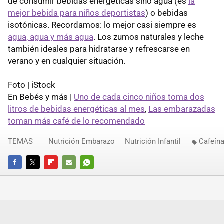
de consumir bebidas energéticas sino agua (es
la
mejor bebida para niños deportistas
) o bebidas
isotónicas. Recordamos: lo mejor casi siempre es
agua, agua y más agua
. Los zumos naturales y leche
también ideales para hidratarse y refrescarse en
verano y en cualquier situación.
Foto | iStock
En Bebés y más |
Uno de cada cinco niños toma dos
litros de bebidas energéticas al mes
,
Las embarazadas
toman más café de lo recomendado
TEMAS
Nutrición Embarazo
Nutrición Infantil
Cafeín
FACEBOOK
TWITTER
FLIPBOARD
E-
WHATSAPP
MAIL