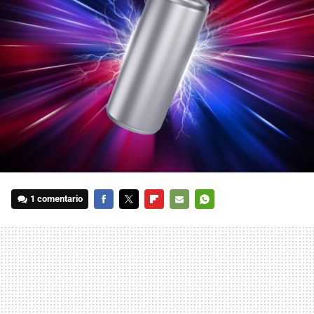
1 comentario
FACEBOOK
TWITTER
FLIPBOARD
E-
WHATSAPP
MAIL