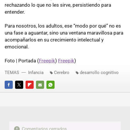
rechazando lo que no les sirve, persistiendo para
entender.
Para nosotros, los adultos, ese “modo por qué” no es
una fase a aguantar, sino una ventana maravillosa para
acompañarlos en su crecimiento intelectual y
emocional.
Foto | Portada (
Freepik
)
Freepik
)
TEMAS
Infancia
Cerebro
desarrollo cognitivo
FACEBOOK
TWITTER
FLIPBOARD
E-
WHATSAPP
MAIL
Comentarios cerrados