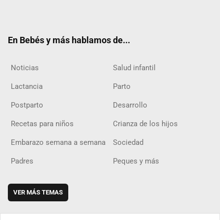
ter
ebo
ube
agra
boar
ok
m
d
En Bebés y más hablamos de...
Noticias
Salud infantil
Lactancia
Parto
Postparto
Desarrollo
Recetas para niños
Crianza de los hijos
Embarazo semana a semana
Sociedad
Padres
Peques y más
VER MÁS TEMAS