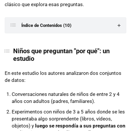
clásico que explora esas preguntas.
Índice de Contenidos (10)
Niños que preguntan "por qué": un estudio
Niños que preguntan "por qué": un
Cómo piensan los niños de cuatro años cuando
estudio
preguntan “por qué” sin parar
1) Buscan activamente la causalidad
En este estudio los autores analizaron dos conjuntos
2) Evalúan la calidad del conocimiento que
de datos:
reciben
Conversaciones naturales de niños de entre 2 y 4
3) Reconstruyen con explicaciones propias
años con adultos (padres, familiares).
4) Persisten hasta entender
Experimentos con niños de 3 a 5 años donde se les
Un ejemplo: así funciona la mente infantil
presentaba algo sorprendente (libros, vídeos,
objetos) y
luego se respondía a sus preguntas con
Qué nos dicen estos “porqués”