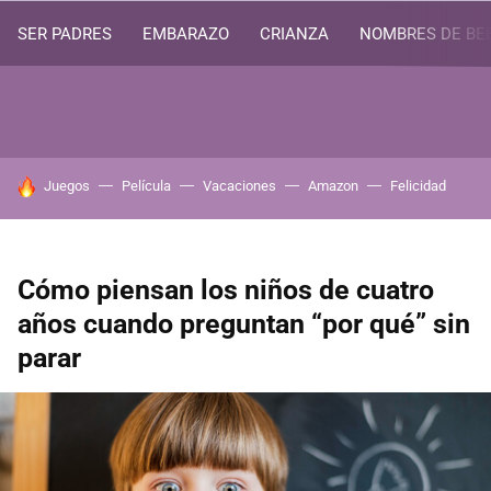
SER PADRES
EMBARAZO
CRIANZA
NOMBRES DE BE
HOY SE HABLA DE
Juegos
Película
Vacaciones
Amazon
Felicidad
Cómo piensan los niños de cuatro
años cuando preguntan “por qué” sin
parar