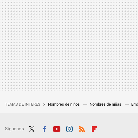
TEMAS DE INTERÉS
Nombres de niños
Nombres de niñas
Emb
Síguenos
Twit
Fac
Yout
Inst
RSS
Flip