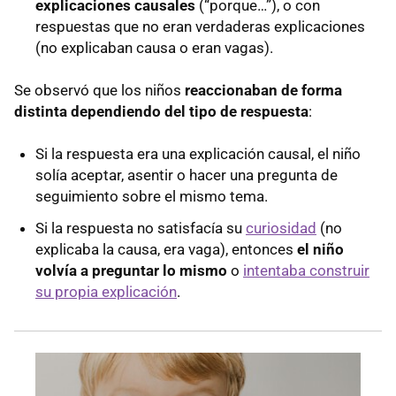
explicaciones causales
(“porque…”), o con
respuestas que no eran verdaderas explicaciones
Dentro de lo que sienten y piensan ellos
(no explicaban causa o eran vagas).
Preguntar a todas horas: una ventana a su
crecimiento
Se observó que los niños
reaccionaban de forma
distinta dependiendo del tipo de respuesta
:
Si la respuesta era una explicación causal, el niño
solía aceptar, asentir o hacer una pregunta de
seguimiento sobre el mismo tema.
Si la respuesta no satisfacía su
curiosidad
(no
explicaba la causa, era vaga), entonces
el niño
volvía a preguntar lo mismo
o
intentaba construir
su propia explicación
.