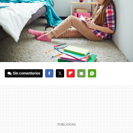
Sin comentarios
FACEBOOK
TWITTER
FLIPBOARD
E-
WHATSAPP
MAIL