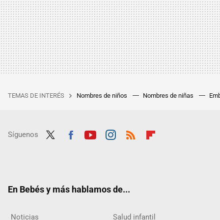
TEMAS DE INTERÉS
Nombres de niños
Nombres de niñas
Emb
Síguenos
Twit
Fac
Yout
Inst
RSS
Flip
ter
ebo
ube
agra
boar
ok
m
d
En Bebés y más hablamos de...
Noticias
Salud infantil