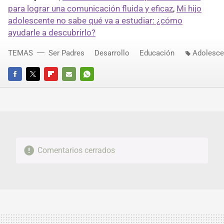
para lograr una comunicación fluida y eficaz
,
Mi hijo
adolescente no sabe qué va a estudiar: ¿cómo
ayudarle a descubrirlo?
TEMAS
Ser Padres
Desarrollo
Educación
Adolesce
FACEBOOK
TWITTER
FLIPBOARD
E-
WHATSAPP
MAIL
Comentarios cerrados