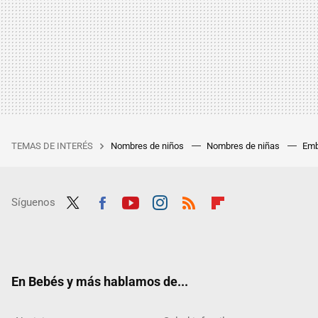
TEMAS DE INTERÉS
Nombres de niños
Nombres de niñas
Emb
Síguenos
Twit
Fac
Yout
Inst
RSS
Flip
ter
ebo
ube
agra
boar
ok
m
d
En Bebés y más hablamos de...