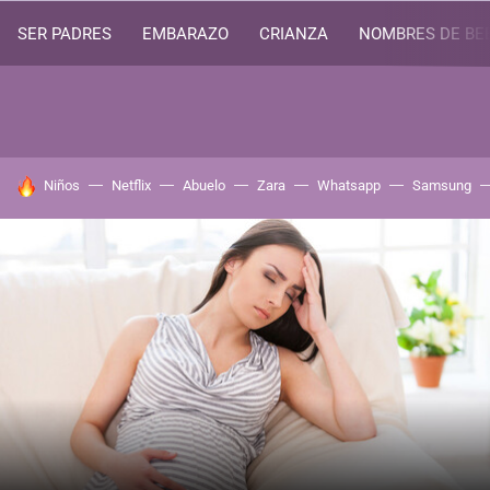
SER PADRES
EMBARAZO
CRIANZA
NOMBRES DE BE
HOY SE HABLA DE
Niños
Netflix
Abuelo
Zara
Whatsapp
Samsung