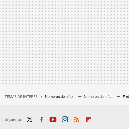
TEMAS DE INTERÉS
Nombres de niños
Nombres de niñas
Emb
Síguenos
Twit
Fac
Yout
Inst
RSS
Flip