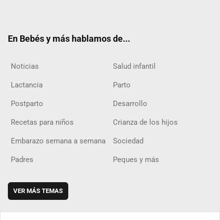
ter
ebo
ube
agra
boar
ok
m
d
En Bebés y más hablamos de...
Noticias
Salud infantil
Lactancia
Parto
Postparto
Desarrollo
Recetas para niños
Crianza de los hijos
Embarazo semana a semana
Sociedad
Padres
Peques y más
VER MÁS TEMAS