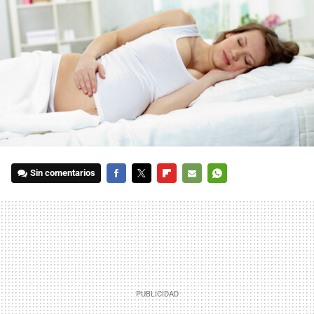
Sin comentarios
FACEBOOK
TWITTER
FLIPBOARD
E-
WHATSAPP
MAIL