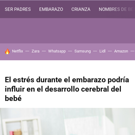
SER PADRES
EMBARAZO
CRIANZA
NOMBRES DE BE
HOY SE HABLA DE
Netflix
Zara
Whatsapp
Samsung
Lidl
Amazon
El estrés durante el embarazo podría
influir en el desarrollo cerebral del
bebé