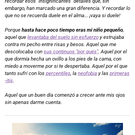
recordar esos "insignificantes" detalles que, sin
embargo, han marcado una gran diferencia. Y recordar lo
que no se recuerda duele en el alma... ¡vaya si duele!
Porque
hasta hace poco tiempo eras mi niño pequeño
,
aquel que
levantaba del suelo sin esfuerzo
y estrujaba
contra mi pecho entre risas y besos. Aquel que me
descolocaba con
sus continuos "por qués"
. Aquel por el
que dormía hecha un ovillo a los pies de la cama, con
miedo a moverme por si te despertaba. Aquel por el que
tanto sufrí con los
percentiles
, la
neofobia
y las
primeras
-itis
.
Aquel que un buen día comenzó a crecer ante mis ojos
sin apenas darme cuenta
.