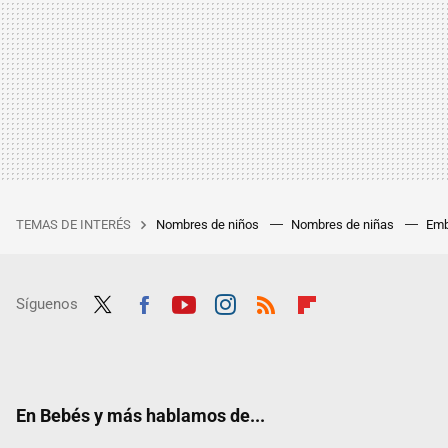
TEMAS DE INTERÉS
Nombres de niños
Nombres de niñas
Emb
Síguenos
Twit
Fac
Yout
Inst
RSS
Flip
ter
ebo
ube
agra
boar
ok
m
d
En Bebés y más hablamos de...