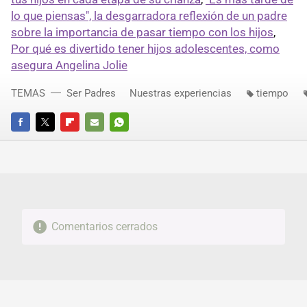
lo que piensas", la desgarradora reflexión de un padre
sobre la importancia de pasar tiempo con los hijos
,
Por qué es divertido tener hijos adolescentes, como
asegura Angelina Jolie
TEMAS
Ser Padres
Nuestras experiencias
tiempo
FACEBOOK
TWITTER
FLIPBOARD
E-
WHATSAPP
MAIL
Comentarios cerrados