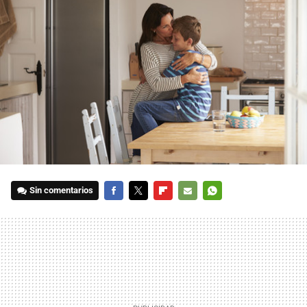
Sin comentarios
FACEBOOK
TWITTER
FLIPBOARD
E-
WHATSAPP
MAIL