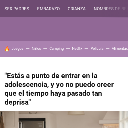
SER PADRES
EMBARAZO
CRIANZA
NOMBRES DE BE
HOY SE HABLA DE
Juegos
Niños
Camping
Netflix
Película
Alimentac
"Estás a punto de entrar en la
adolescencia, y yo no puedo creer
que el tiempo haya pasado tan
deprisa"