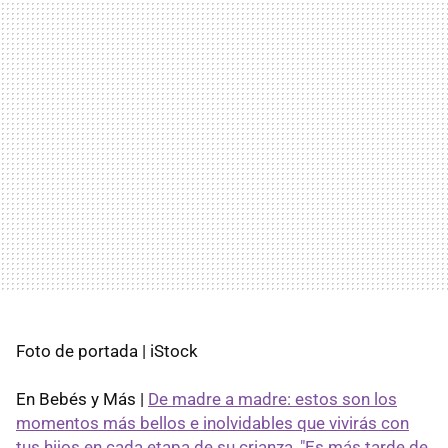
Foto de portada | iStock
En Bebés y Más |
De madre a madre: estos son los
momentos más bellos e inolvidables que vivirás con
tus hijos en cada etapa de su crianza
,
"Es más tarde de