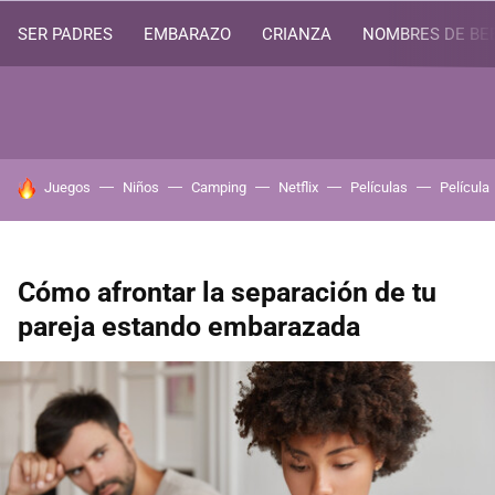
SER PADRES
EMBARAZO
CRIANZA
NOMBRES DE BE
HOY SE HABLA DE
Juegos
Niños
Camping
Netflix
Películas
Película
Cómo afrontar la separación de tu
pareja estando embarazada