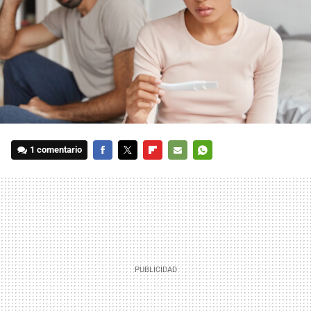
1 comentario
FACEBOOK
TWITTER
FLIPBOARD
E-
WHATSAPP
MAIL