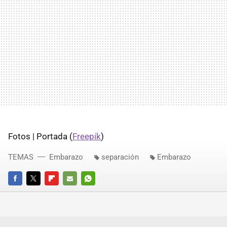
Fotos | Portada (
Freepik
)
TEMAS
Embarazo
separación
Embarazo
FACEBOOK
TWITTER
FLIPBOARD
E-
WHATSAPP
MAIL