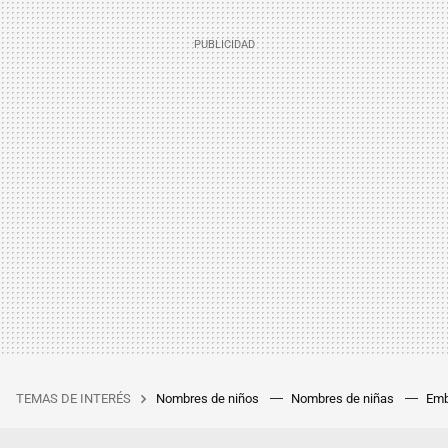
TEMAS DE INTERÉS
Nombres de niños
Nombres de niñas
Emb