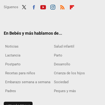
Síguenos
Twit
Fac
Yout
Inst
RSS
Flip
ter
ebo
ube
agra
boar
ok
m
d
En Bebés y más hablamos de...
Noticias
Salud infantil
Lactancia
Parto
Postparto
Desarrollo
Recetas para niños
Crianza de los hijos
Embarazo semana a semana
Sociedad
Padres
Peques y más