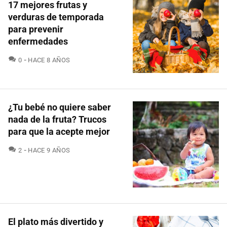
17 mejores frutas y
verduras de temporada
para prevenir
enfermedades
COMENTARIOS
0
HACE 8 AÑOS
¿Tu bebé no quiere saber
nada de la fruta? Trucos
para que la acepte mejor
COMENTARIOS
2
HACE 9 AÑOS
El plato más divertido y