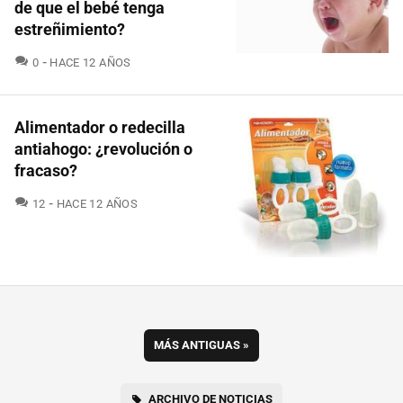
de que el bebé tenga
estreñimiento?
COMENTARIOS
0
HACE 12 AÑOS
Alimentador o redecilla
antiahogo: ¿revolución o
fracaso?
COMENTARIOS
12
HACE 12 AÑOS
MÁS ANTIGUAS
»
ARCHIVO DE NOTICIAS