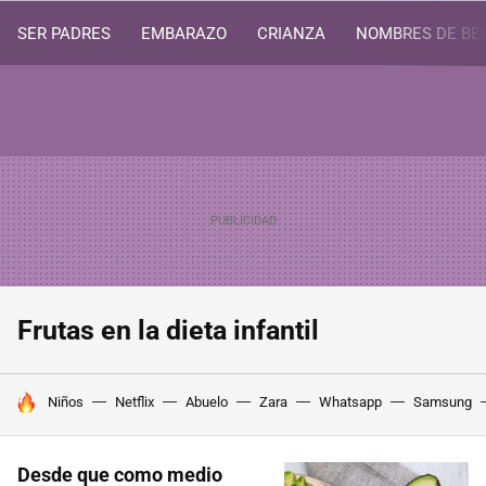
SER PADRES
EMBARAZO
CRIANZA
NOMBRES DE BE
Frutas en la dieta infantil
HOY SE HABLA DE
Niños
Netflix
Abuelo
Zara
Whatsapp
Samsung
Desde que como medio