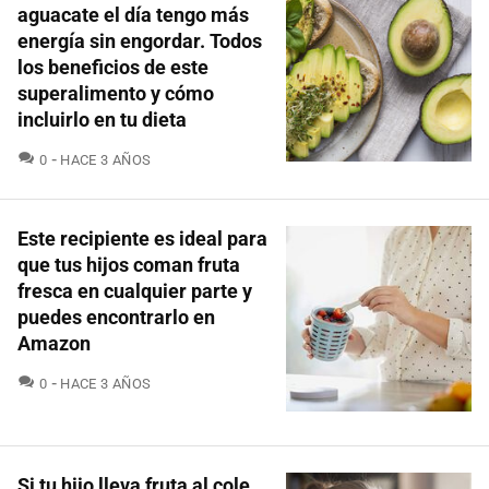
aguacate el día tengo más
energía sin engordar. Todos
los beneficios de este
superalimento y cómo
incluirlo en tu dieta
COMENTARIOS
0
HACE 3 AÑOS
Este recipiente es ideal para
que tus hijos coman fruta
fresca en cualquier parte y
puedes encontrarlo en
Amazon
COMENTARIOS
0
HACE 3 AÑOS
Si tu hijo lleva fruta al cole,