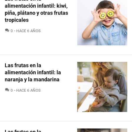
alimentación infantil: kiwi,
piña, plátano y otras frutas
tropicales
COMENTARIOS
0
HACE 6 AÑOS
Las frutas en la
alimentación infantil: la
naranja y la mandarina
COMENTARIOS
0
HACE 6 AÑOS
Las frutas en la