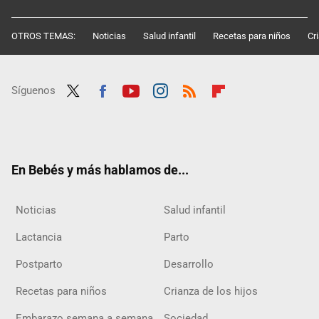
OTROS TEMAS:
Noticias
Salud infantil
Recetas para niños
Cr
Síguenos
Twit
Fac
Yout
Inst
RSS
Flip
ter
ebo
ube
agra
boar
ok
m
d
En Bebés y más hablamos de...
Noticias
Salud infantil
Lactancia
Parto
Postparto
Desarrollo
Recetas para niños
Crianza de los hijos
Embarazo semana a semana
Sociedad