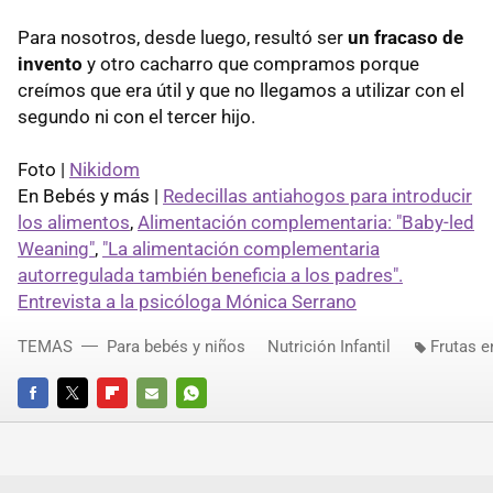
Para nosotros, desde luego, resultó ser
un fracaso de
invento
y otro cacharro que compramos porque
creímos que era útil y que no llegamos a utilizar con el
segundo ni con el tercer hijo.
Foto |
Nikidom
En Bebés y más |
Redecillas antiahogos para introducir
los alimentos
,
Alimentación complementaria: "Baby-led
Weaning"
,
"La alimentación complementaria
autorregulada también beneficia a los padres".
Entrevista a la psicóloga Mónica Serrano
TEMAS
Para bebés y niños
Nutrición Infantil
Frutas en
FACEBOOK
TWITTER
FLIPBOARD
E-
WHATSAPP
MAIL