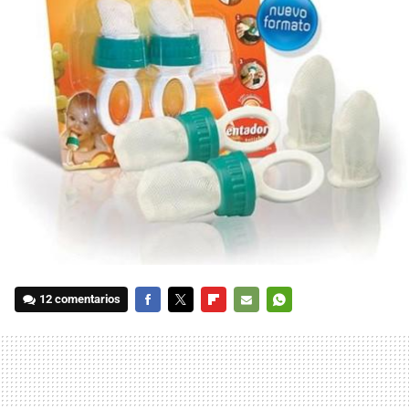
12 comentarios
FACEBOOK
TWITTER
FLIPBOARD
E-
WHATSAPP
MAIL