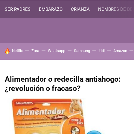
SER PADRES
EMBARAZO
CRIANZA
NOMBRES DE BE
HOY SE HABLA DE
Netflix
Zara
Whatsapp
Samsung
Lidl
Amazon
Alimentador o redecilla antiahogo:
¿revolución o fracaso?