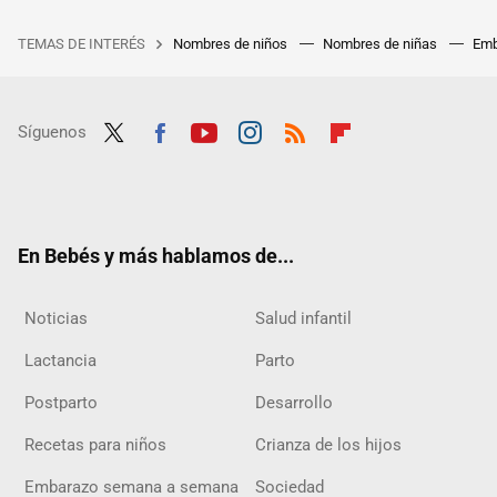
TEMAS DE INTERÉS
Nombres de niños
Nombres de niñas
Emb
Síguenos
Twit
Fac
Yout
Inst
RSS
Flip
ter
ebo
ube
agra
boar
ok
m
d
En Bebés y más hablamos de...
Noticias
Salud infantil
Lactancia
Parto
Postparto
Desarrollo
Recetas para niños
Crianza de los hijos
Embarazo semana a semana
Sociedad