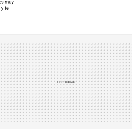
 es muy
 y te