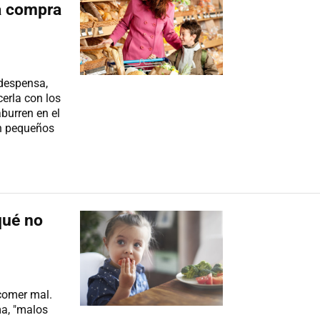
a compra
 despensa,
erla con los
aburren en el
n pequeños
qué no
 comer mal.
ma, "malos