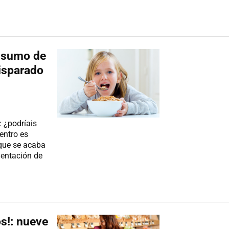
onsumo de
isparado
: ¿podríais
entro es
 que se acaba
mentación de
s!: nueve