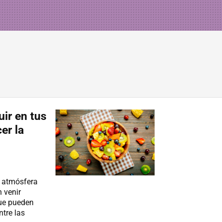
uir en tus
er la
a atmósfera
n venir
ue pueden
ntre las