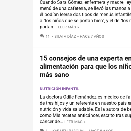
Cuando Sara Gómez, enfermera y madre, ley
menú de una cafetería, se llevó las manos a
él podían leerse dos tipos de menús infantiles
a "los niños que se portan bien", y el de "los
portan...
LEER MÁS »
COMENTARIOS
11
SILVIA DÍAZ
HACE 7 AÑOS
15 consejos de una experta e
alimentación para que los ni
más sano
NUTRICIÓN INFANTIL
La doctora Odile Fernández es médico de fa
de tres hijos y un referente en nuestro país 
nutrición y vida saludable. Es la autora de be
como Mis recetas anticáncer, escrito tras su
cáncer de...
LEER MÁS »
COMENTARIOS
1
KARMEN PASCUAL
HACE 8 AÑOS