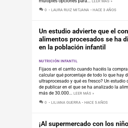
múltiples opciones para...
LEER MÁS »
COMENTARIOS
0
LAURA RUIZ MITJANA
HACE 3 AÑOS
Un estudio advierte que el c
alimentos procesados se ha d
en la población infantil
NUTRICIÓN INFANTIL
Fijaos en el carrito cuando hacéis la compra
calcular qué porcentaje de todo lo que hay d
ultraprocesado y qué es fresco? Un estudio
de publicar en el que se ha analizado la ali
más de 30.000...
LEER MÁS »
COMENTARIOS
0
LILIANA GUERRA
HACE 5 AÑOS
¡Al supermercado con los niño