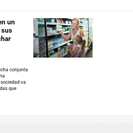
en un
 sus
char
lucha conjunta
ria
a sociedad va
idas que