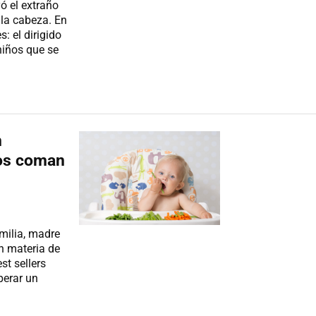
ó el extraño
 la cabeza. En
: el dirigido
 niños que se
n
ños coman
milia, madre
en materia de
st sellers
perar un