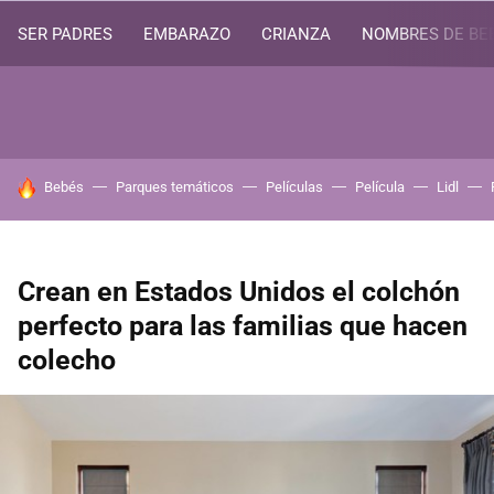
SER PADRES
EMBARAZO
CRIANZA
NOMBRES DE BE
HOY SE HABLA DE
Bebés
Parques temáticos
Películas
Película
Lidl
Crean en Estados Unidos el colchón
perfecto para las familias que hacen
colecho