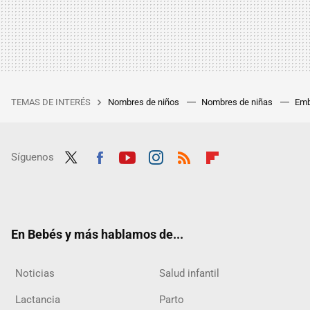
TEMAS DE INTERÉS
Nombres de niños
Nombres de niñas
Emb
Síguenos
Twit
Fac
Yout
Inst
RSS
Flip
ter
ebo
ube
agra
boar
ok
m
d
En Bebés y más hablamos de...
Noticias
Salud infantil
Lactancia
Parto