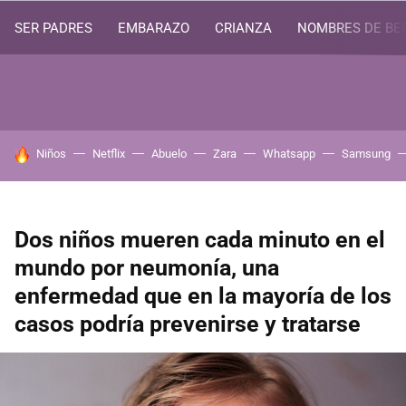
SER PADRES
EMBARAZO
CRIANZA
NOMBRES DE BE
HOY SE HABLA DE
Niños
Netflix
Abuelo
Zara
Whatsapp
Samsung
Dos niños mueren cada minuto en el
mundo por neumonía, una
enfermedad que en la mayoría de los
casos podría prevenirse y tratarse