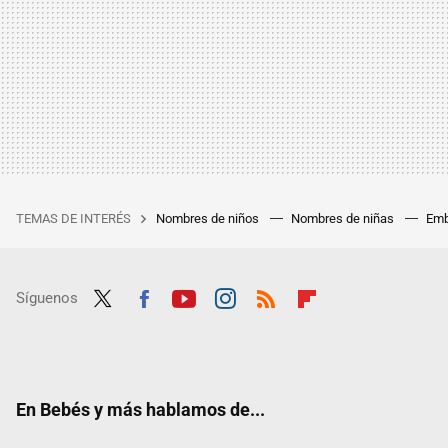
TEMAS DE INTERÉS
Nombres de niños
Nombres de niñas
Emb
Síguenos
Twit
Fac
Yout
Inst
RSS
Flip
ter
ebo
ube
agra
boar
ok
m
d
En Bebés y más hablamos de...