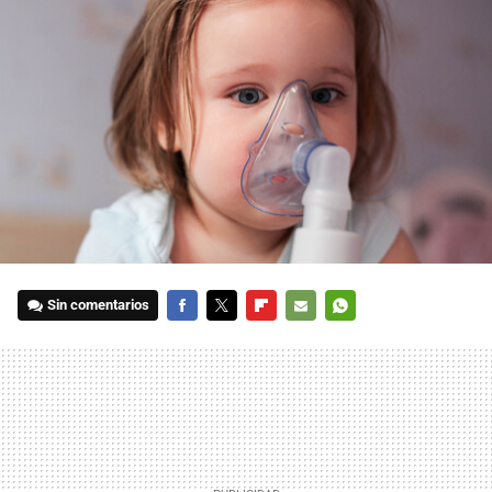
Sin comentarios
FACEBOOK
TWITTER
FLIPBOARD
E-
WHATSAPP
MAIL