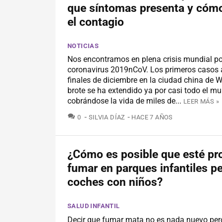
que síntomas presenta y cómo
el contagio
NOTICIAS
Nos encontramos en plena crisis mundial po
coronavirus 2019nCoV. Los primeros casos 
finales de diciembre en la ciudad china de W
brote se ha extendido ya por casi todo el m
cobrándose la vida de miles de...
LEER MÁS »
COMENTARIOS
0
SILVIA DÍAZ
HACE 7 AÑOS
¿Cómo es posible que esté pr
fumar en parques infantiles p
coches con niños?
SALUD INFANTIL
Decir que fumar mata no es nada nuevo pero