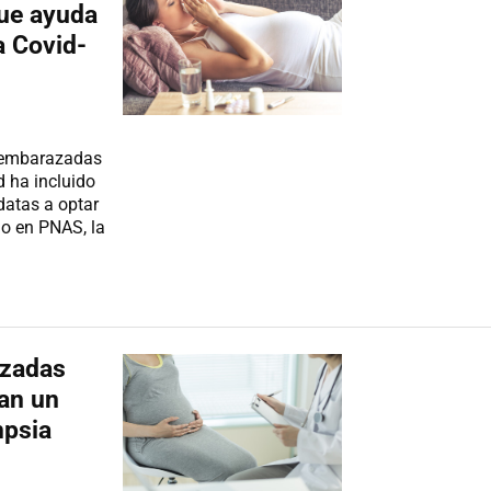
que ayuda
a Covid-
s embarazadas
d ha incluido
atas a optar
do en PNAS, la
azadas
lan un
mpsia