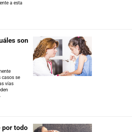
rente a esta
uáles son
mente
s casos se
as vías
eden
»
e por todo