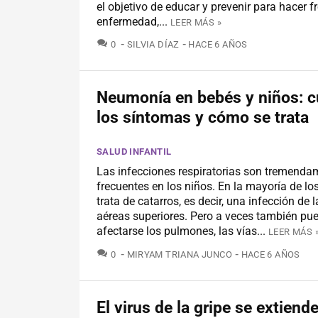
el objetivo de educar y prevenir para hacer f
enfermedad,...
LEER MÁS »
COMENTARIOS
0
SILVIA DÍAZ
HACE 6 AÑOS
Neumonía en bebés y niños: c
los síntomas y cómo se trata
SALUD INFANTIL
Las infecciones respiratorias son tremenda
frecuentes en los niños. En la mayoría de lo
trata de catarros, es decir, una infección de l
aéreas superiores. Pero a veces también pu
afectarse los pulmones, las vías...
LEER MÁS 
COMENTARIOS
0
MIRYAM TRIANA JUNCO
HACE 6 AÑOS
El virus de la gripe se extiend