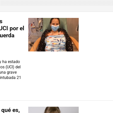
s
UCI por el
cuerda
 y ha estado
os (UCI) del
 una grave
 intubada 21
 qué es,