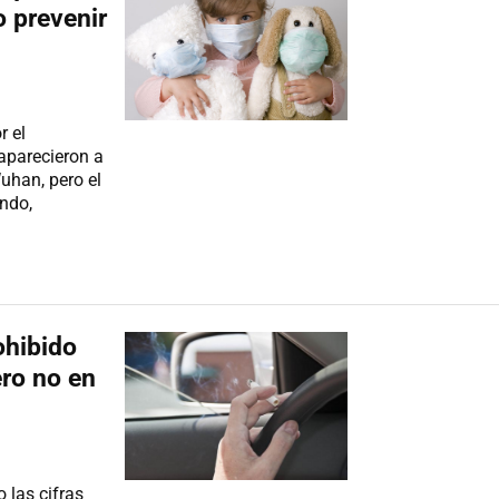
 prevenir
r el
aparecieron a
uhan, pero el
undo,
ohibido
ero no en
 las cifras