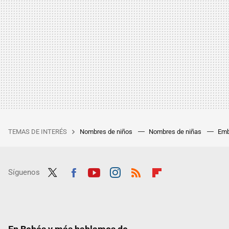
TEMAS DE INTERÉS
Nombres de niños
Nombres de niñas
Emb
Síguenos
Twit
Fac
Yout
Inst
RSS
Flip
ter
ebo
ube
agra
boar
ok
m
d