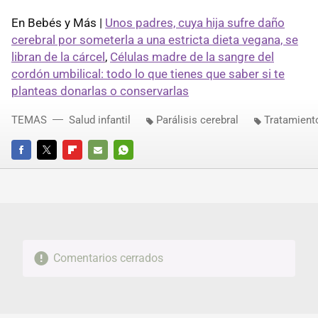
En Bebés y Más |
Unos padres, cuya hija sufre daño
cerebral por someterla a una estricta dieta vegana, se
libran de la cárcel
,
Células madre de la sangre del
cordón umbilical: todo lo que tienes que saber si te
planteas donarlas o conservarlas
TEMAS
Salud infantil
Parálisis cerebral
Tratamient
FACEBOOK
TWITTER
FLIPBOARD
E-
WHATSAPP
MAIL
Comentarios cerrados