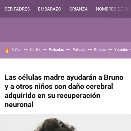
SER PADRES
EMBARAZO
CRIANZA
NOMBRES DE BE
HOY SE HABLA DE
Niños
Netflix
Películas
Película
Padres
Youtube
Las células madre ayudarán a Bruno
y a otros niños con daño cerebral
adquirido en su recuperación
neuronal