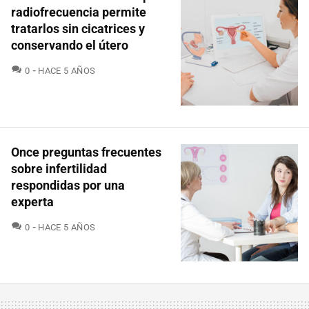
radiofrecuencia permite
tratarlos sin cicatrices y
conservando el útero
COMENTARIOS
0
HACE 5 AÑOS
Once preguntas frecuentes
sobre infertilidad
respondidas por una
experta
COMENTARIOS
0
HACE 5 AÑOS