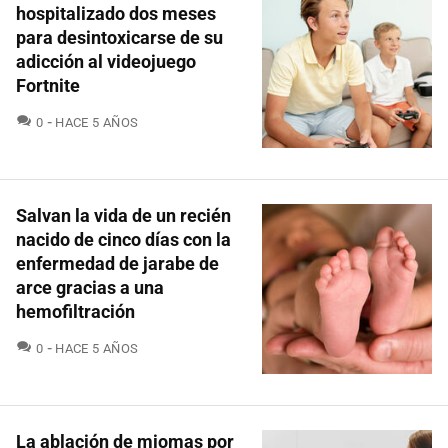
hospitalizado dos meses
para desintoxicarse de su
adicción al videojuego
Fortnite
COMENTARIOS
0
HACE 5 AÑOS
Salvan la vida de un recién
nacido de cinco días con la
enfermedad de jarabe de
arce gracias a una
hemofiltración
COMENTARIOS
0
HACE 5 AÑOS
La ablación de miomas por