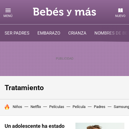
MENÚ
NUEVO
SER PADRES
EMBARAZO
CRIANZA
NOMBRES DE BE
Tratamiento
HOY SE HABLA DE
Niños
Netflix
Películas
Película
Padres
Samsun
Un adolescente ha estado