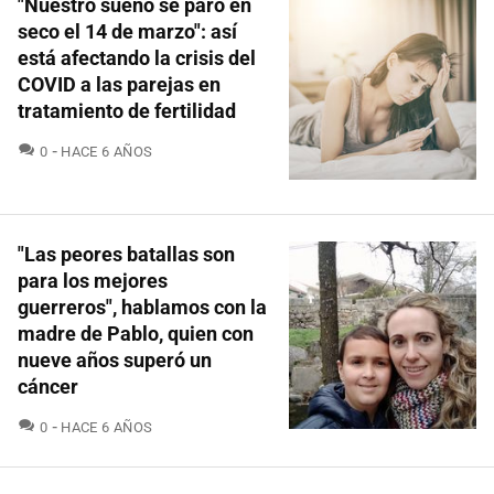
"Nuestro sueño se paró en
seco el 14 de marzo": así
está afectando la crisis del
COVID a las parejas en
tratamiento de fertilidad
COMENTARIOS
0
HACE 6 AÑOS
"Las peores batallas son
para los mejores
guerreros", hablamos con la
madre de Pablo, quien con
nueve años superó un
cáncer
COMENTARIOS
0
HACE 6 AÑOS