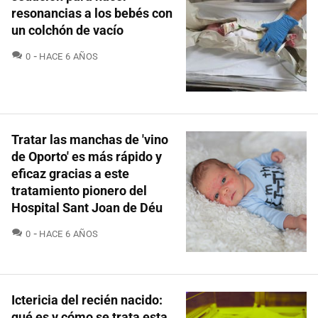
resonancias a los bebés con
un colchón de vacío
COMENTARIOS
0
HACE 6 AÑOS
Tratar las manchas de 'vino
de Oporto' es más rápido y
eficaz gracias a este
tratamiento pionero del
Hospital Sant Joan de Déu
COMENTARIOS
0
HACE 6 AÑOS
Ictericia del recién nacido:
qué es y cómo se trata esta