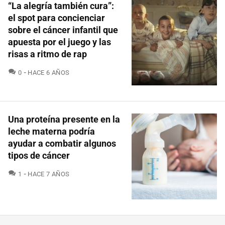
“La alegría también cura”:
el spot para concienciar
sobre el cáncer infantil que
apuesta por el juego y las
risas a ritmo de rap
COMENTARIOS
0
HACE 6 AÑOS
Una proteína presente en la
leche materna podría
ayudar a combatir algunos
tipos de cáncer
COMENTARIOS
1
HACE 7 AÑOS