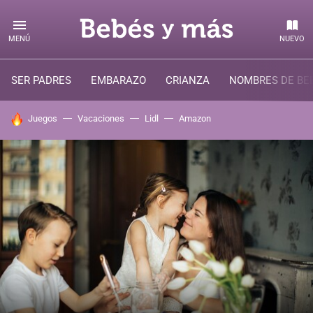
MENÚ
NUEVO
SER PADRES
EMBARAZO
CRIANZA
NOMBRES DE BE
HOY SE HABLA DE
Juegos
Vacaciones
Lidl
Amazon