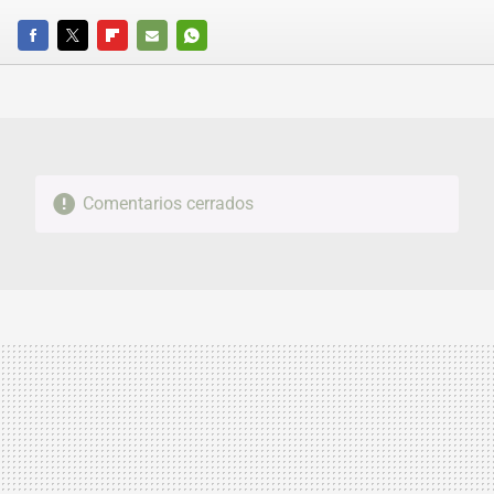
FACEBOOK
TWITTER
FLIPBOARD
E-
WHATSAPP
MAIL
Comentarios cerrados