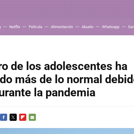
g
Netflix
Película
Alimentación
Abuelo
Whatsapp
Sa
ro de los adolescentes ha
do más de lo normal debid
urante la pandemia
FACEBOOK
TWITTER
FLIPBOARD
E-
MAIL