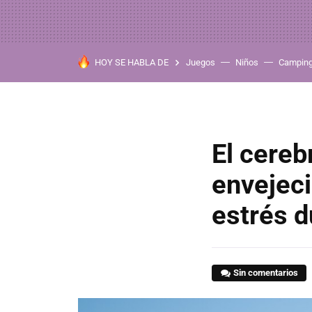
HOY SE HABLA DE
Juegos
Niños
Campin
El cereb
envejeci
estrés d
Sin comentarios