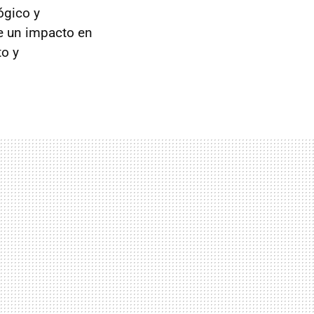
lógico y
ene un impacto en
to y