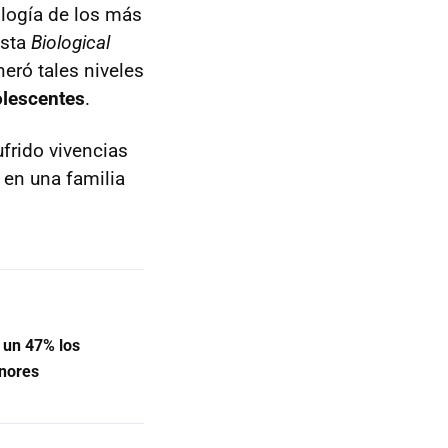
ología de los más
ista
Biological
eró tales niveles
olescentes
.
frido vivencias
 en una familia
 un 47% los
enores