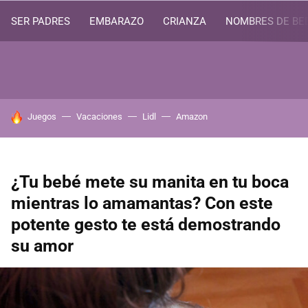
SER PADRES
EMBARAZO
CRIANZA
NOMBRES DE BE
HOY SE HABLA DE
Juegos
Vacaciones
Lidl
Amazon
¿Tu bebé mete su manita en tu boca
mientras lo amamantas? Con este
potente gesto te está demostrando
su amor