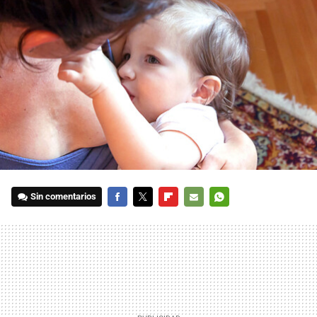
Sin comentarios
FACEBOOK
TWITTER
FLIPBOARD
E-
WHATSAPP
MAIL