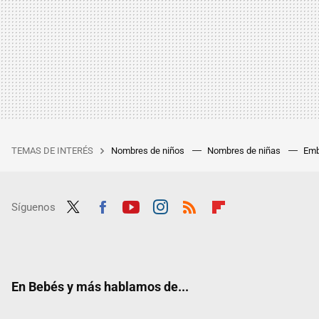
TEMAS DE INTERÉS
Nombres de niños
Nombres de niñas
Emb
Síguenos
Twit
Fac
Yout
Inst
RSS
Flip
ter
ebo
ube
agra
boar
ok
m
d
En Bebés y más hablamos de...