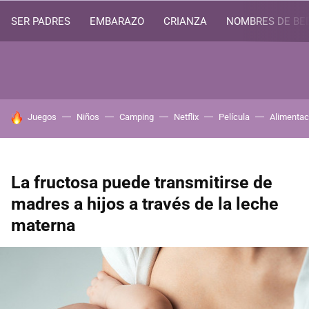
SER PADRES
EMBARAZO
CRIANZA
NOMBRES DE BE
HOY SE HABLA DE
Juegos
Niños
Camping
Netflix
Película
Alimentac
La fructosa puede transmitirse de
madres a hijos a través de la leche
materna