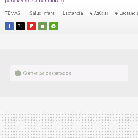
para las que amamantan)
TEMAS
Salud infantil
Lactancia
Azúcar
Lactanci
FACEBOOK
TWITTER
FLIPBOARD
E-
WHATSAPP
MAIL
Comentarios cerrados