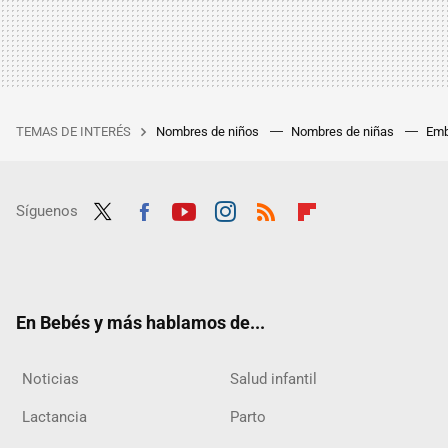
TEMAS DE INTERÉS
Nombres de niños
Nombres de niñas
Emb
Síguenos
Twit
Fac
Yout
Inst
RSS
Flip
ter
ebo
ube
agra
boar
ok
m
d
En Bebés y más hablamos de...
Noticias
Salud infantil
Lactancia
Parto