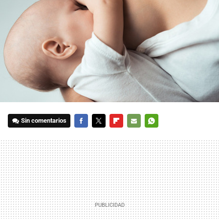
Sin comentarios
FACEBOOK
TWITTER
FLIPBOARD
E-
WHATSAPP
MAIL