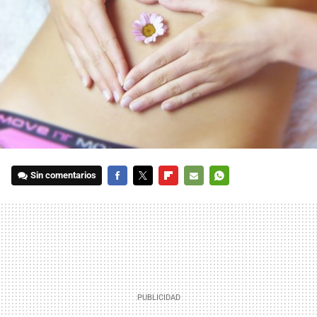
Sin comentarios
FACEBOOK
TWITTER
FLIPBOARD
E-
WHATSAPP
MAIL