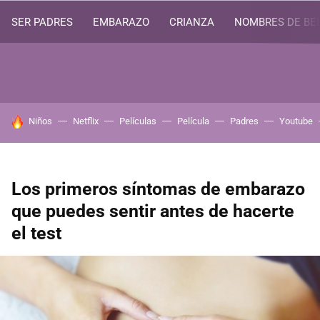
SER PADRES
EMBARAZO
CRIANZA
NOMBRES DE BE
HOY SE HABLA DE
Niños
Netflix
Películas
Película
Padres
Youtube
Los primeros síntomas de embarazo
que puedes sentir antes de hacerte
el test