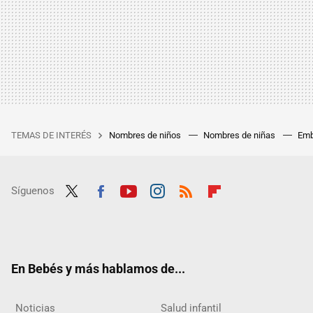
TEMAS DE INTERÉS
Nombres de niños
Nombres de niñas
Emb
Síguenos
Twit
Fac
Yout
Inst
RSS
Flip
ter
ebo
ube
agra
boar
ok
m
d
En Bebés y más hablamos de...
Noticias
Salud infantil