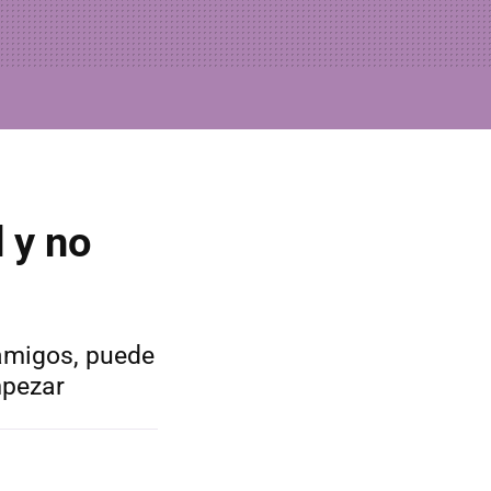
 y no
 amigos, puede
mpezar