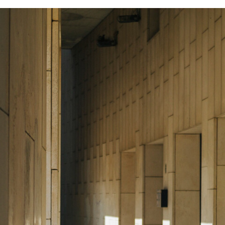
FACEBOOK
TWITTER
FLIPBOARD
E-
MAIL