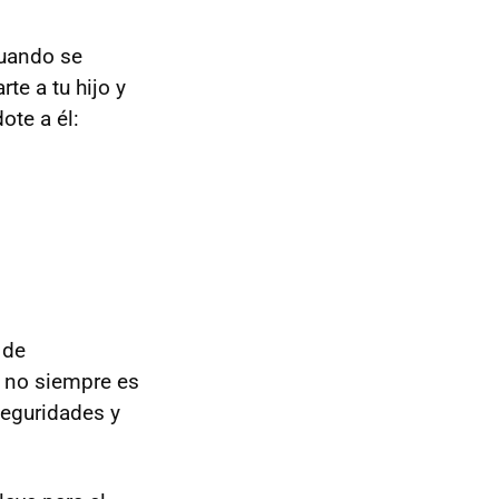
uando se
te a tu hijo y
ote a él:
 de
 no siempre es
seguridades y