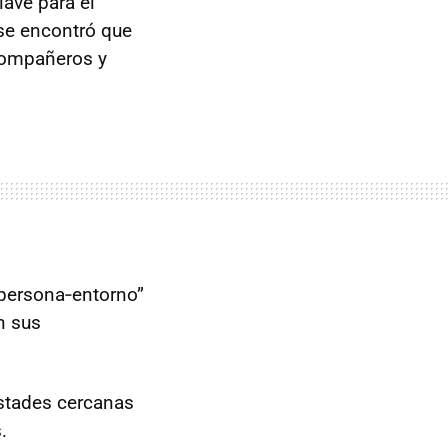
lave para el
 se encontró que
 compañeros y
 persona‑entorno”
n sus
stades cercanas
.