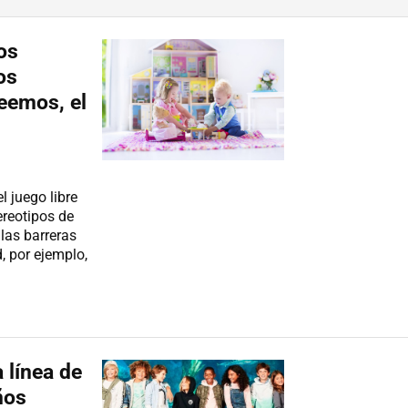
os
os
eemos, el
 juego libre
ereotipos de
las barreras
, por ejemplo,
 línea de
ños