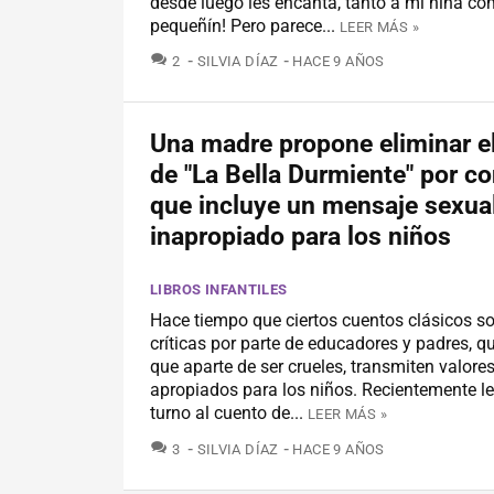
desde luego les encanta, tanto a mi niña c
pequeñín! Pero parece...
LEER MÁS »
COMENTARIOS
2
SILVIA DÍAZ
HACE 9 AÑOS
Una madre propone eliminar e
de "La Bella Durmiente" por co
que incluye un mensaje sexua
inapropiado para los niños
LIBROS INFANTILES
Hace tiempo que ciertos cuentos clásicos so
críticas por parte de educadores y padres, q
que aparte de ser crueles, transmiten valore
apropiados para los niños. Recientemente le
turno al cuento de...
LEER MÁS »
COMENTARIOS
3
SILVIA DÍAZ
HACE 9 AÑOS