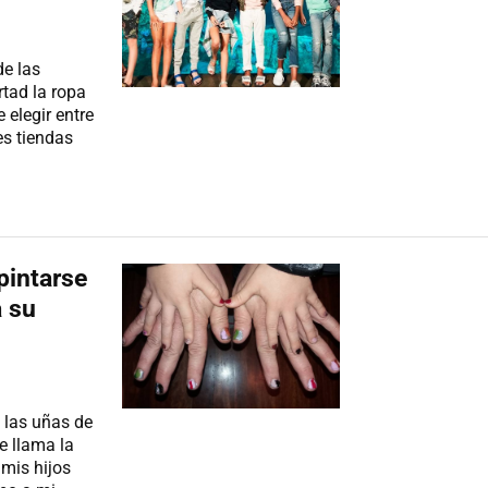
e las
rtad la ropa
 elegir entre
es tiendas
 pintarse
a su
 las uñas de
e llama la
 mis hijos