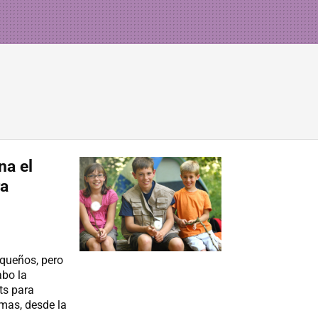
na el
ra
queños, pero
abo la
ts para
amas, desde la