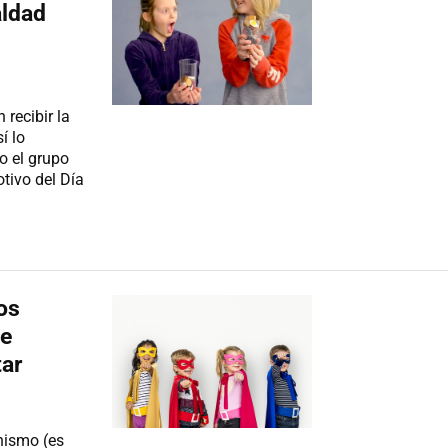
aldad
 recibir la
í lo
o el grupo
tivo del Día
os
de
ar
inismo (es