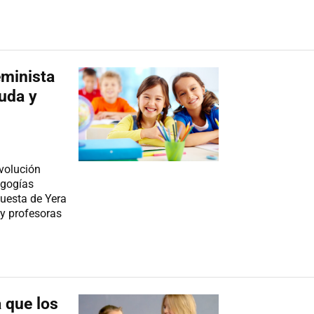
eminista
ruda y
evolución
agogías
puesta de Yera
y profesoras
 que los