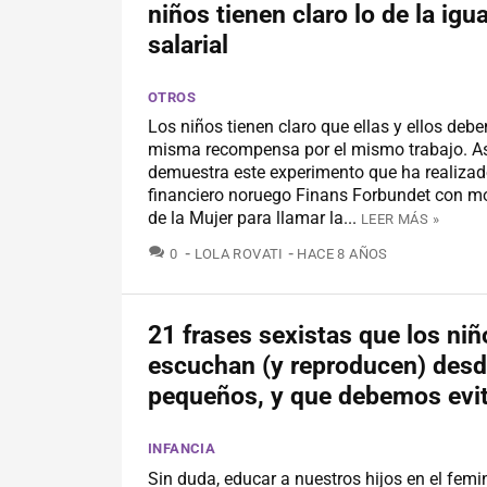
niños tienen claro lo de la igu
salarial
OTROS
Los niños tienen claro que ellas y ellos deben
misma recompensa por el mismo trabajo. As
demuestra este experimento que ha realizad
financiero noruego Finans Forbundet con mo
de la Mujer para llamar la...
LEER MÁS »
COMENTARIOS
0
LOLA ROVATI
HACE 8 AÑOS
21 frases sexistas que los niñ
escuchan (y reproducen) des
pequeños, y que debemos evit
INFANCIA
Sin duda, educar a nuestros hijos en el fem