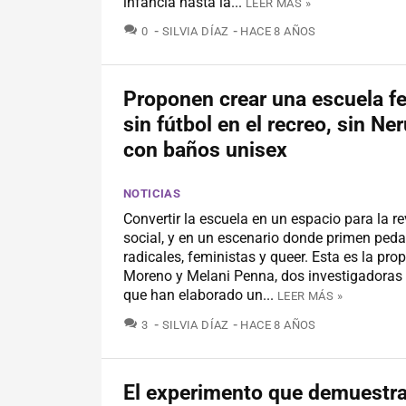
infancia hasta la...
LEER MÁS »
COMENTARIOS
0
SILVIA DÍAZ
HACE 8 AÑOS
Proponen crear una escuela f
sin fútbol en el recreo, sin Ne
con baños unisex
NOTICIAS
Convertir la escuela en un espacio para la r
social, y en un escenario donde primen ped
radicales, feministas y queer. Esta es la pro
Moreno y Melani Penna, dos investigadoras 
que han elaborado un...
LEER MÁS »
COMENTARIOS
3
SILVIA DÍAZ
HACE 8 AÑOS
El experimento que demuestra