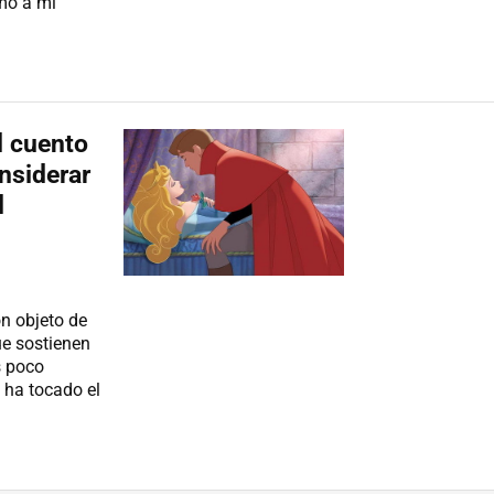
omo a mi
l cuento
nsiderar
l
n objeto de
ue sostienen
s poco
 ha tocado el