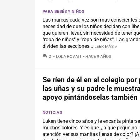
PARA BEBÉS Y NIÑOS
Las marcas cada vez son más conscientes d
necesidad de que los niños decidan con libe
que quieren llevar, sin necesidad de tener que
"ropa de niños" y "ropa de niñas". Las grand
dividen las secciones...
LEER MÁS »
COMENTARIOS
2
LOLA ROVATI
HACE 9 AÑOS
Se ríen de él en el colegio por
las uñas y su padre le muestr
apoyo pintándoselas también
NOTICIAS
Luken tiene cinco años y le encanta pintarse
muchos colores. Y es que, ¿a que peque no l
atención ver sus manitas llenas de color? ¡A