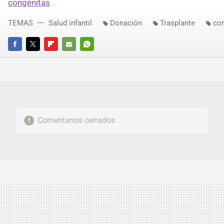
congénitas
TEMAS
Salud infantil
Donación
Trasplante
co
FACEBOOK
TWITTER
FLIPBOARD
E-
WHATSAPP
MAIL
Comentarios cerrados