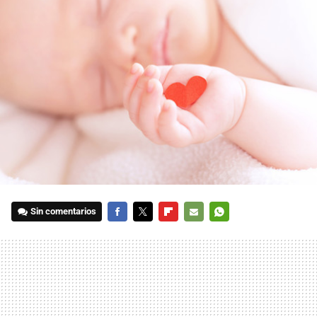
Sin comentarios
FACEBOOK
TWITTER
FLIPBOARD
E-
WHATSAPP
MAIL