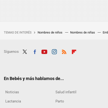
TEMAS DE INTERÉS
Nombres de niños
Nombres de niñas
Emb
Síguenos
Twit
Fac
Yout
Inst
RSS
Flip
ter
ebo
ube
agra
boar
ok
m
d
En Bebés y más hablamos de...
Noticias
Salud infantil
Lactancia
Parto